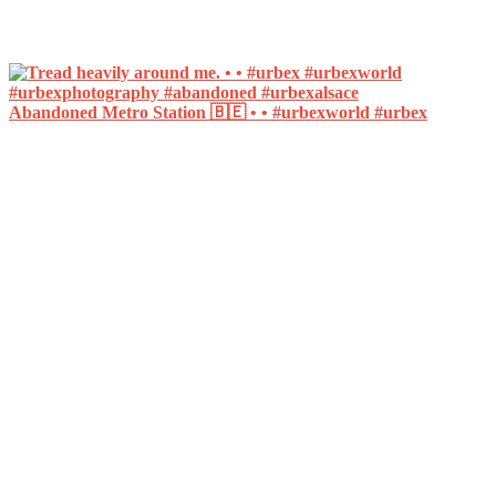
Abandoned Metro Station 🇧🇪 • • #urbexworld #urbex