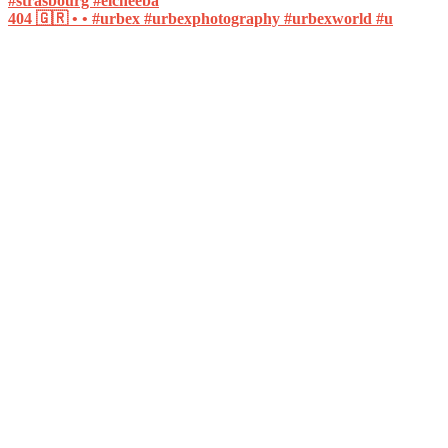
404 🇬🇷 • • #urbex #urbexphotography #urbexworld #u