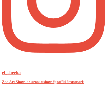
el_cheeba
Zoo Art Show. • • #zooartshow #graffiti #expoparis