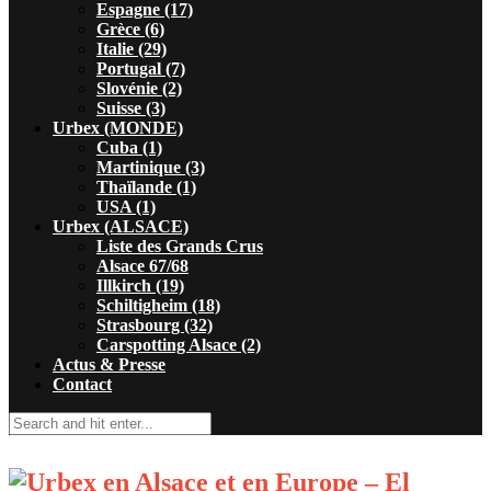
Espagne (17)
Grèce (6)
Italie (29)
Portugal (7)
Slovénie (2)
Suisse (3)
Urbex (MONDE)
Cuba (1)
Martinique (3)
Thaïlande (1)
USA (1)
Urbex (ALSACE)
Liste des Grands Crus
Alsace 67/68
Illkirch (19)
Schiltigheim (18)
Strasbourg (32)
Carspotting Alsace (2)
Actus & Presse
Contact