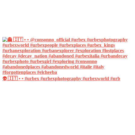
👽 🇮🇹 • • #urbex #urbexphotography #urbexworld #urb