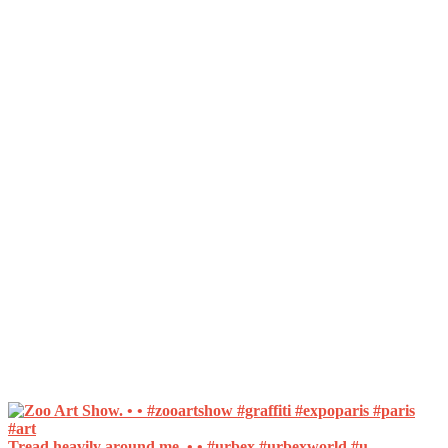
Tread heavily around me. • • #urbex #urbexworld #u