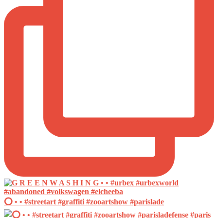
⭕️ • • #streetart #graffiti #zooartshow #parislade