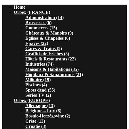
Home
Urbex (FRANCE)
Administration (14)
Brasseries (6)
Commerces (15)
Châteaux & Manoirs (9)
Eglises & Chapelles (6)
Epaves (22)
Gares & Trains (5)
Graffitis de Friches (3)
Hôtels & Restaurants (22)
Industries (74)
Maisons & Habitations (35)
Hôpitaux & Sanatoriums (21)
Militaire (19)
Piscines (4)
Spots dead (55)
Séries TV (2)
Urbex (EUROPE)
Allemagne (13)
Belgique – Lux (6)
Bosnie-Herzégovine (2)
Crète (13)
Croatie (3)