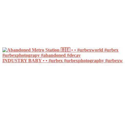
INDUSTRY BABY • • #urbex #urbexphotography #urbexw