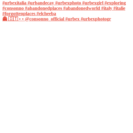
👻 🇮🇹 • • @consonno_official #urbex #urbexphotogr