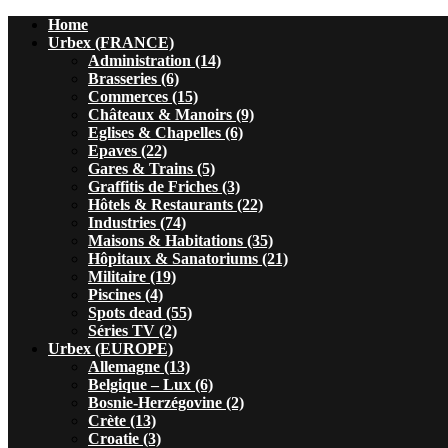
Home
Urbex (FRANCE)
Administration (14)
Brasseries (6)
Commerces (15)
Châteaux & Manoirs (9)
Eglises & Chapelles (6)
Epaves (22)
Gares & Trains (5)
Graffitis de Friches (3)
Hôtels & Restaurants (22)
Industries (74)
Maisons & Habitations (35)
Hôpitaux & Sanatoriums (21)
Militaire (19)
Piscines (4)
Spots dead (55)
Séries TV (2)
Urbex (EUROPE)
Allemagne (13)
Belgique – Lux (6)
Bosnie-Herzégovine (2)
Crète (13)
Croatie (3)