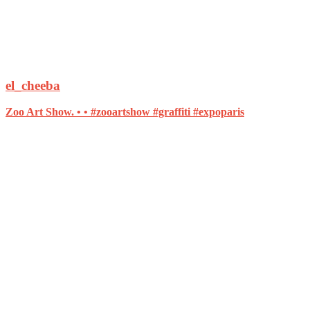
el_cheeba
Zoo Art Show. • • #zooartshow #graffiti #expoparis