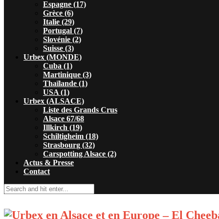
Espagne (17)
Grèce (6)
Italie (29)
Portugal (7)
Slovénie (2)
Suisse (3)
Urbex (MONDE)
Cuba (1)
Martinique (3)
Thaïlande (1)
USA (1)
Urbex (ALSACE)
Liste des Grands Crus
Alsace 67/68
Illkirch (19)
Schiltigheim (18)
Strasbourg (32)
Carspotting Alsace (2)
Actus & Presse
Contact