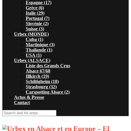
Espagne (17)
Grèce (6)
Italie (29)
Portugal (7)
Slovénie (2)
Suisse (3)
Urbex (MONDE)
Cuba (1)
Martinique (3)
Thaïlande (1)
USA (1)
Urbex (ALSACE)
Liste des Grands Crus
Alsace 67/68
Illkirch (19)
Schiltigheim (18)
Strasbourg (32)
Carspotting Alsace (2)
Actus & Presse
Contact