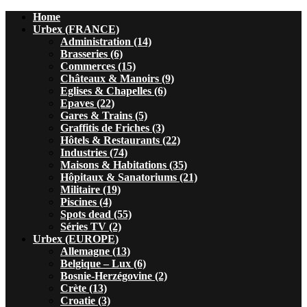
Home
Urbex (FRANCE)
Administration (14)
Brasseries (6)
Commerces (15)
Châteaux & Manoirs (9)
Eglises & Chapelles (6)
Epaves (22)
Gares & Trains (5)
Graffitis de Friches (3)
Hôtels & Restaurants (22)
Industries (74)
Maisons & Habitations (35)
Hôpitaux & Sanatoriums (21)
Militaire (19)
Piscines (4)
Spots dead (55)
Séries TV (2)
Urbex (EUROPE)
Allemagne (13)
Belgique – Lux (6)
Bosnie-Herzégovine (2)
Crète (13)
Croatie (3)