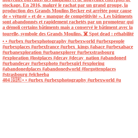
404 🇬🇷 • • #urbex #urbexphotography #urbexworld #u