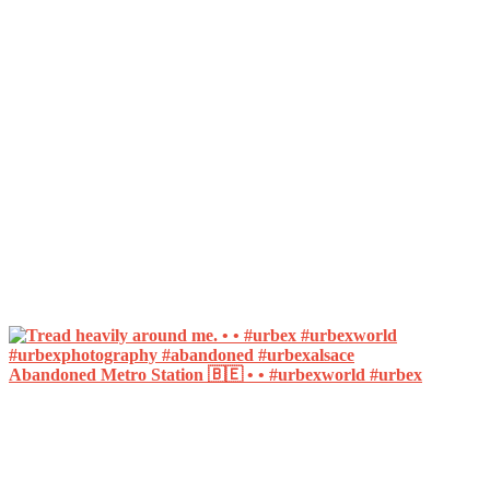
Abandoned Metro Station 🇧🇪 • • #urbexworld #urbex