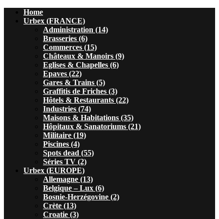
Home
Urbex (FRANCE)
Administration (14)
Brasseries (6)
Commerces (15)
Châteaux & Manoirs (9)
Eglises & Chapelles (6)
Epaves (22)
Gares & Trains (5)
Graffitis de Friches (3)
Hôtels & Restaurants (22)
Industries (74)
Maisons & Habitations (35)
Hôpitaux & Sanatoriums (21)
Militaire (19)
Piscines (4)
Spots dead (55)
Séries TV (2)
Urbex (EUROPE)
Allemagne (13)
Belgique – Lux (6)
Bosnie-Herzégovine (2)
Crète (13)
Croatie (3)