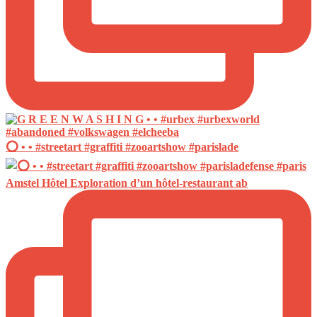
⭕️ • • #streetart #graffiti #zooartshow #parislade
Amstel Hôtel Exploration d’un hôtel-restaurant ab