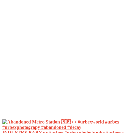
INDUSTRY BABY • • #urbex #urbexphotography #urbexw