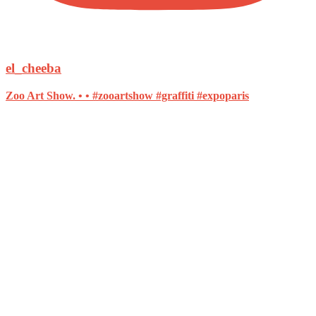
el_cheeba
Zoo Art Show. • • #zooartshow #graffiti #expoparis