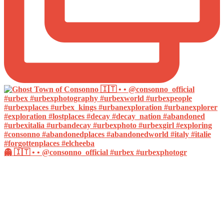
👻 🇮🇹 • • @consonno_official #urbex #urbexphotogr