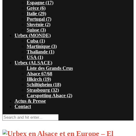
Espagne (17)
Grèce (6)
Italie (29)
Portugal (7)
Slovénie (2)
Suisse (3)
Urbex (MONDE)
Cuba (1)
Martinique (3)
Thaïlande (1)
USA (1)
Urbex (ALSACE)
Liste des Grands Crus
Alsace 67/68
Illkirch (19)
Schiltigheim (18)
Strasbourg (32)
Carspotting Alsace (2)
Actus & Presse
Contact