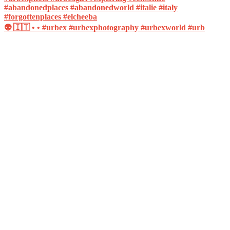
👽 🇮🇹 • • #urbex #urbexphotography #urbexworld #urb