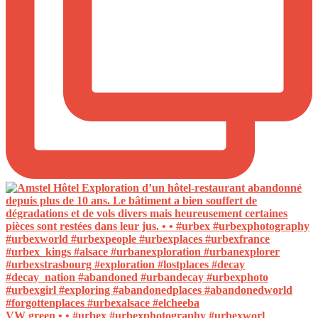
VW green • • #urbex #urbexphotography #urbexworl