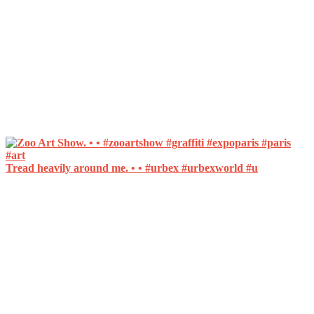
Tread heavily around me. • • #urbex #urbexworld #u