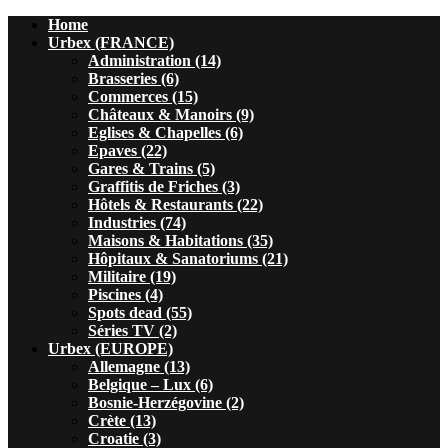
Home
Urbex (FRANCE)
Administration (14)
Brasseries (6)
Commerces (15)
Châteaux & Manoirs (9)
Eglises & Chapelles (6)
Epaves (22)
Gares & Trains (5)
Graffitis de Friches (3)
Hôtels & Restaurants (22)
Industries (74)
Maisons & Habitations (35)
Hôpitaux & Sanatoriums (21)
Militaire (19)
Piscines (4)
Spots dead (55)
Séries TV (2)
Urbex (EUROPE)
Allemagne (13)
Belgique – Lux (6)
Bosnie-Herzégovine (2)
Crète (13)
Croatie (3)