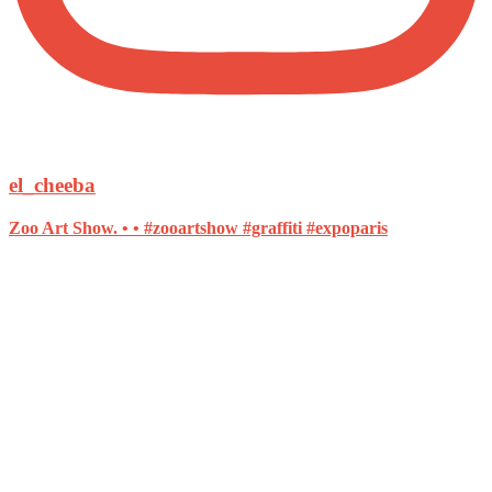
el_cheeba
Zoo Art Show. • • #zooartshow #graffiti #expoparis