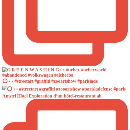
⭕️ • • #streetart #graffiti #zooartshow #parislade
Amstel Hôtel Exploration d’un hôtel-restaurant ab