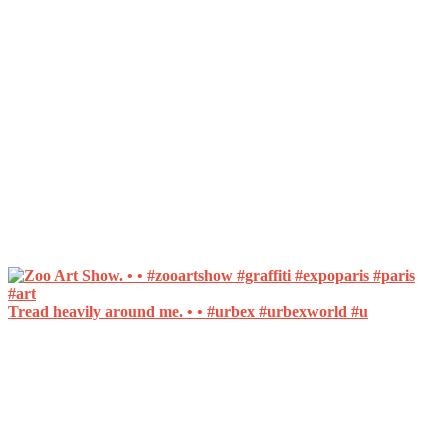
Tread heavily around me. • • #urbex #urbexworld #u