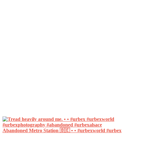
Abandoned Metro Station 🇧🇪 • • #urbexworld #urbex