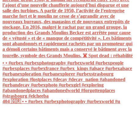
404 🇬🇷 • • #urbex #urbexphotography #urbexworld #u