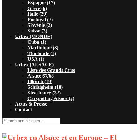
Espagne (17)
Grèce (6)
Italie (29)
Portugal (7)
Slovénie (2)
Suisse (3)
Urbex (MONDE)
Cuba (1)
Martinique (3)
Thaïlande (1)
USA (1)
Urbex (ALSACE)
Liste des Grands Crus
Alsace 67/68
Illkirch (19)
Schiltigheim (18)
Strasbourg (32)
Carspotting Alsace (2)
Actus & Presse
Contact