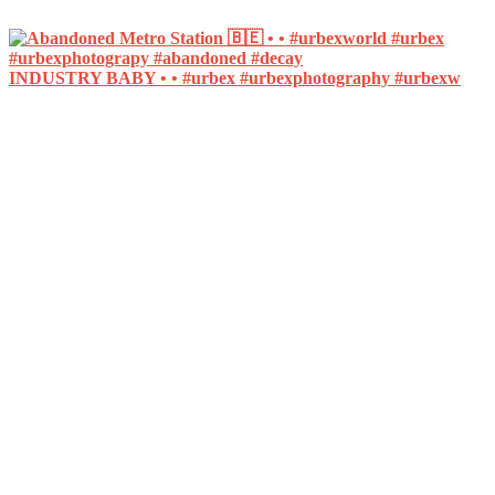
INDUSTRY BABY • • #urbex #urbexphotography #urbexw