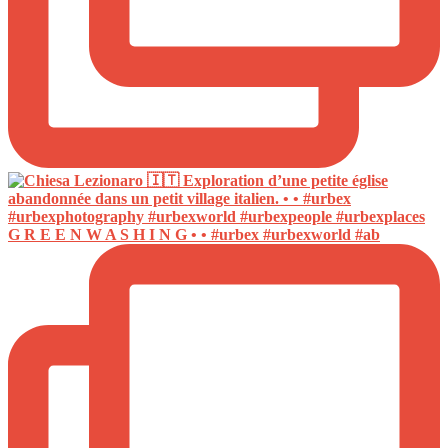
G R E E N W A S H I N G • • #urbex #urbexworld #ab