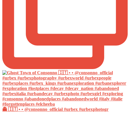
👻 🇮🇹 • • @consonno_official #urbex #urbexphotogr