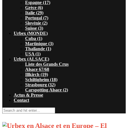
Espagne (17)
Grèce (6)
Italie (29)
Portugal (7)
Slovénie (2)
Suisse (3)
Urbex (MONDE)
Cuba (1)
Martinique (3)
Thaïlande (1)
USA (1)
Urbex (ALSACE)
Liste des Grands Crus
Alsace 67/68
Illkirch (19)
Schiltigheim (18)
Strasbourg (32)
Carspotting Alsace (2)
Actus & Presse
Contact