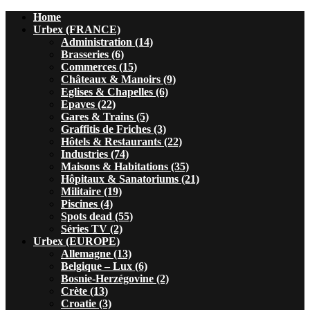
Home
Urbex (FRANCE)
Administration (14)
Brasseries (6)
Commerces (15)
Châteaux & Manoirs (9)
Eglises & Chapelles (6)
Epaves (22)
Gares & Trains (5)
Graffitis de Friches (3)
Hôtels & Restaurants (22)
Industries (74)
Maisons & Habitations (35)
Hôpitaux & Sanatoriums (21)
Militaire (19)
Piscines (4)
Spots dead (55)
Séries TV (2)
Urbex (EUROPE)
Allemagne (13)
Belgique – Lux (6)
Bosnie-Herzégovine (2)
Crète (13)
Croatie (3)