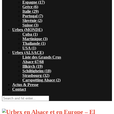
Espagne (17)
Grèce (6)
Italie (29)
Portugal (7)
Slovénie (2)
Suisse (3)
Urbex (MONDE)
Cuba (1)
Martinique (3)
Thaïlande (1)
USA (1)
Urbex (ALSACE)
Liste des Grands Crus
Alsace 67/68
Illkirch (19)
Schiltigheim (18)
Strasbourg (32)
Carspotting Alsace (2)
Actus & Presse
Contact