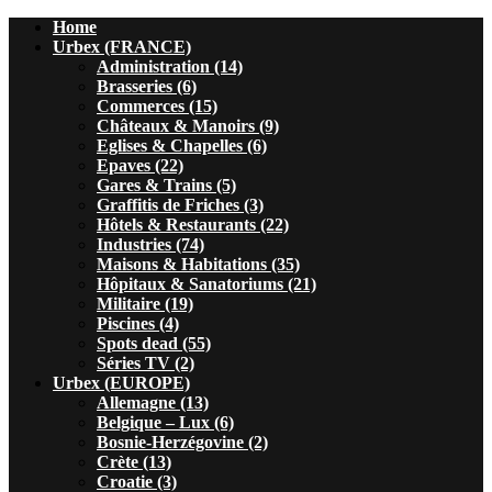
Home
Urbex (FRANCE)
Administration (14)
Brasseries (6)
Commerces (15)
Châteaux & Manoirs (9)
Eglises & Chapelles (6)
Epaves (22)
Gares & Trains (5)
Graffitis de Friches (3)
Hôtels & Restaurants (22)
Industries (74)
Maisons & Habitations (35)
Hôpitaux & Sanatoriums (21)
Militaire (19)
Piscines (4)
Spots dead (55)
Séries TV (2)
Urbex (EUROPE)
Allemagne (13)
Belgique – Lux (6)
Bosnie-Herzégovine (2)
Crète (13)
Croatie (3)