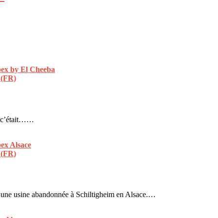
 (FR)
t c’était……
 (FR)
), une usine abandonnée à Schiltigheim en Alsace.…