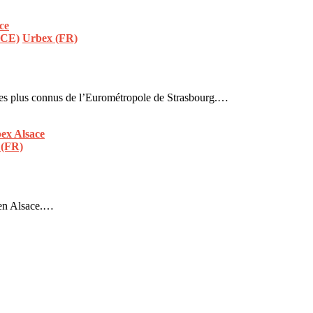
ACE)
Urbex (FR)
 les plus connus de l’Eurométropole de Strasbourg.…
 (FR)
 en Alsace.…