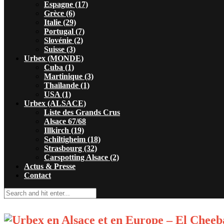
Espagne (17)
Grèce (6)
Italie (29)
Portugal (7)
Slovénie (2)
Suisse (3)
Urbex (MONDE)
Cuba (1)
Martinique (3)
Thaïlande (1)
USA (1)
Urbex (ALSACE)
Liste des Grands Crus
Alsace 67/68
Illkirch (19)
Schiltigheim (18)
Strasbourg (32)
Carspotting Alsace (2)
Actus & Presse
Contact