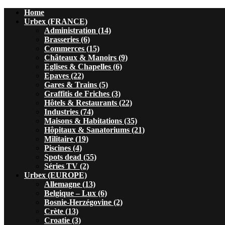
Home
Urbex (FRANCE)
Administration (14)
Brasseries (6)
Commerces (15)
Châteaux & Manoirs (9)
Eglises & Chapelles (6)
Epaves (22)
Gares & Trains (5)
Graffitis de Friches (3)
Hôtels & Restaurants (22)
Industries (74)
Maisons & Habitations (35)
Hôpitaux & Sanatoriums (21)
Militaire (19)
Piscines (4)
Spots dead (55)
Séries TV (2)
Urbex (EUROPE)
Allemagne (13)
Belgique – Lux (6)
Bosnie-Herzégovine (2)
Crète (13)
Croatie (3)