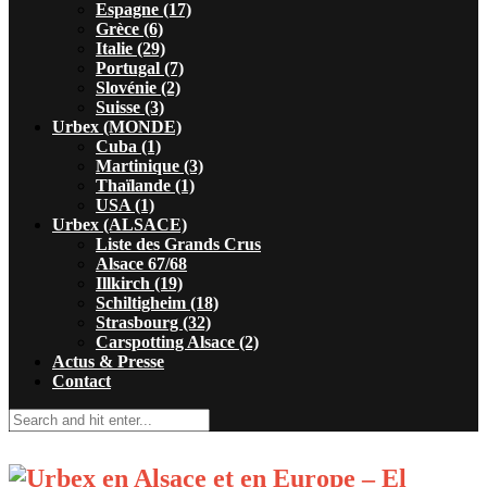
Espagne (17)
Grèce (6)
Italie (29)
Portugal (7)
Slovénie (2)
Suisse (3)
Urbex (MONDE)
Cuba (1)
Martinique (3)
Thaïlande (1)
USA (1)
Urbex (ALSACE)
Liste des Grands Crus
Alsace 67/68
Illkirch (19)
Schiltigheim (18)
Strasbourg (32)
Carspotting Alsace (2)
Actus & Presse
Contact