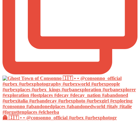
👻 🇮🇹 • • @consonno_official #urbex #urbexphotogr