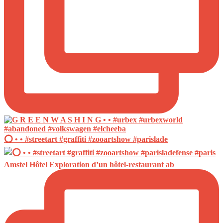
⭕️ • • #streetart #graffiti #zooartshow #parislade
Amstel Hôtel Exploration d’un hôtel-restaurant ab