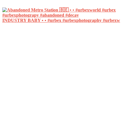
INDUSTRY BABY • • #urbex #urbexphotography #urbexw