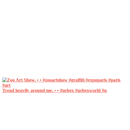
Tread heavily around me. • • #urbex #urbexworld #u