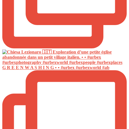
G R E E N W A S H I N G • • #urbex #urbexworld #ab