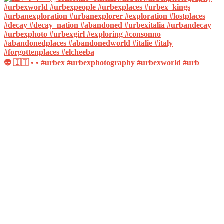
👽 🇮🇹 • • #urbex #urbexphotography #urbexworld #urb