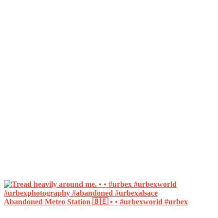
Abandoned Metro Station 🇧🇪 • • #urbexworld #urbex