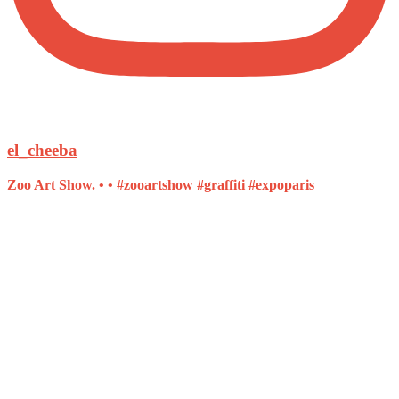
el_cheeba
Zoo Art Show. • • #zooartshow #graffiti #expoparis