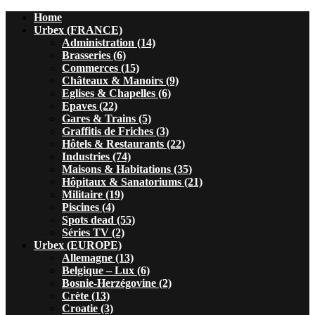
Home
Urbex (FRANCE)
Administration (14)
Brasseries (6)
Commerces (15)
Châteaux & Manoirs (9)
Eglises & Chapelles (6)
Epaves (22)
Gares & Trains (5)
Graffitis de Friches (3)
Hôtels & Restaurants (22)
Industries (74)
Maisons & Habitations (35)
Hôpitaux & Sanatoriums (21)
Militaire (19)
Piscines (4)
Spots dead (55)
Séries TV (2)
Urbex (EUROPE)
Allemagne (13)
Belgique – Lux (6)
Bosnie-Herzégovine (2)
Crète (13)
Croatie (3)