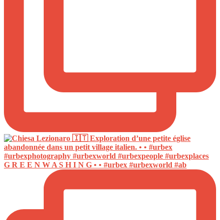
G R E E N W A S H I N G • • #urbex #urbexworld #ab