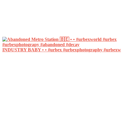
INDUSTRY BABY • • #urbex #urbexphotography #urbexw