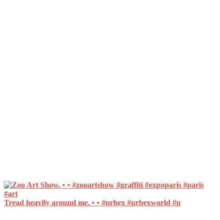
Tread heavily around me. • • #urbex #urbexworld #u