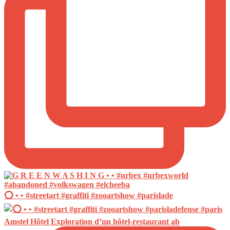
⭕️ • • #streetart #graffiti #zooartshow #parislade
Amstel Hôtel Exploration d’un hôtel-restaurant ab