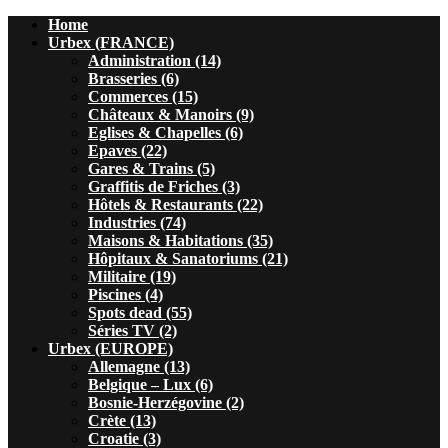
Home
Urbex (FRANCE)
Administration (14)
Brasseries (6)
Commerces (15)
Châteaux & Manoirs (9)
Eglises & Chapelles (6)
Epaves (22)
Gares & Trains (5)
Graffitis de Friches (3)
Hôtels & Restaurants (22)
Industries (74)
Maisons & Habitations (35)
Hôpitaux & Sanatoriums (21)
Militaire (19)
Piscines (4)
Spots dead (55)
Séries TV (2)
Urbex (EUROPE)
Allemagne (13)
Belgique – Lux (6)
Bosnie-Herzégovine (2)
Crète (13)
Croatie (3)