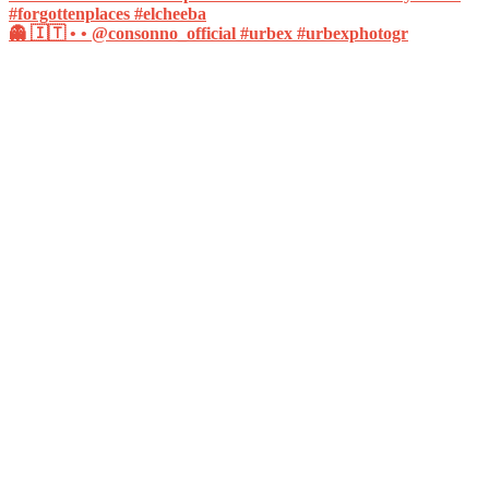
👻 🇮🇹 • • @consonno_official #urbex #urbexphotogr