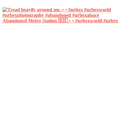
Abandoned Metro Station 🇧🇪 • • #urbexworld #urbex