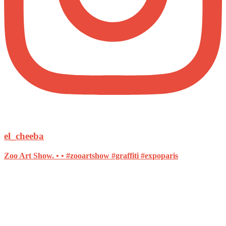
el_cheeba
Zoo Art Show. • • #zooartshow #graffiti #expoparis