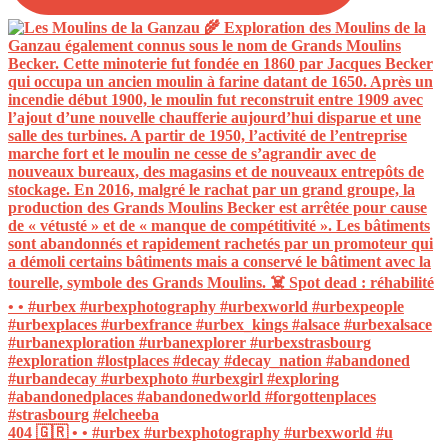
404 🇬🇷 • • #urbex #urbexphotography #urbexworld #u