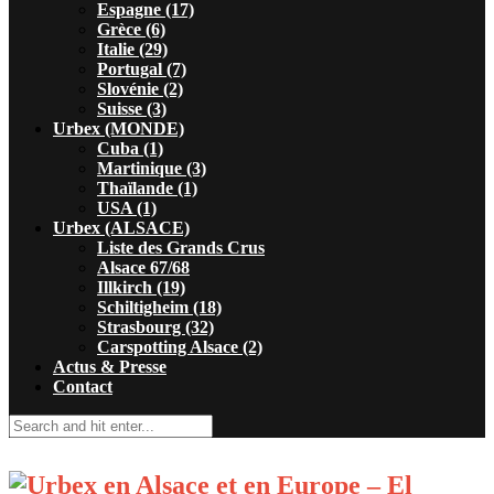
Espagne (17)
Grèce (6)
Italie (29)
Portugal (7)
Slovénie (2)
Suisse (3)
Urbex (MONDE)
Cuba (1)
Martinique (3)
Thaïlande (1)
USA (1)
Urbex (ALSACE)
Liste des Grands Crus
Alsace 67/68
Illkirch (19)
Schiltigheim (18)
Strasbourg (32)
Carspotting Alsace (2)
Actus & Presse
Contact