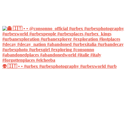
👽 🇮🇹 • • #urbex #urbexphotography #urbexworld #urb