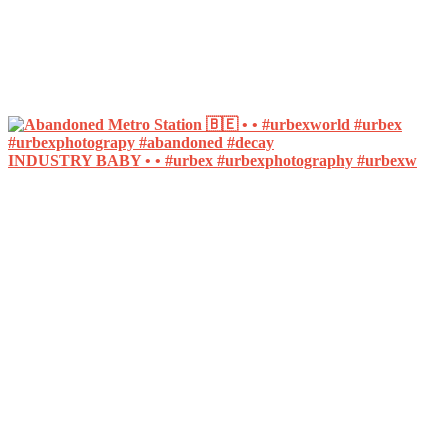
INDUSTRY BABY • • #urbex #urbexphotography #urbexw