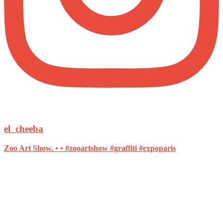
el_cheeba
Zoo Art Show. • • #zooartshow #graffiti #expoparis