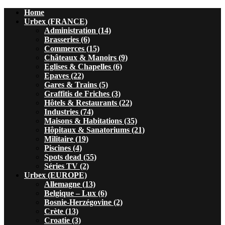
Home
Urbex (FRANCE)
Administration (14)
Brasseries (6)
Commerces (15)
Châteaux & Manoirs (9)
Eglises & Chapelles (6)
Epaves (22)
Gares & Trains (5)
Graffitis de Friches (3)
Hôtels & Restaurants (22)
Industries (74)
Maisons & Habitations (35)
Hôpitaux & Sanatoriums (21)
Militaire (19)
Piscines (4)
Spots dead (55)
Séries TV (2)
Urbex (EUROPE)
Allemagne (13)
Belgique – Lux (6)
Bosnie-Herzégovine (2)
Crète (13)
Croatie (3)