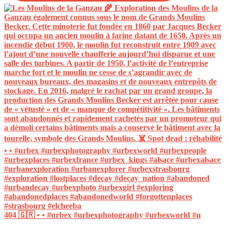
404 🇬🇷 • • #urbex #urbexphotography #urbexworld #u