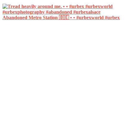
Abandoned Metro Station 🇧🇪 • • #urbexworld #urbex