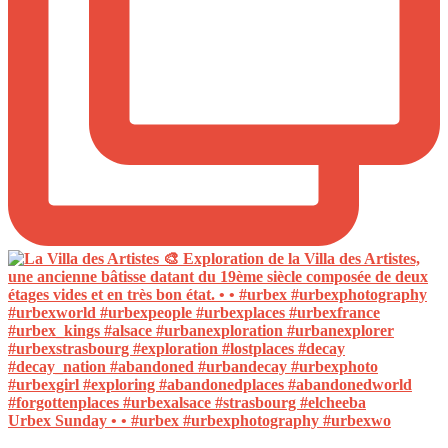
Urbex Sunday • • #urbex #urbexphotography #urbexwo