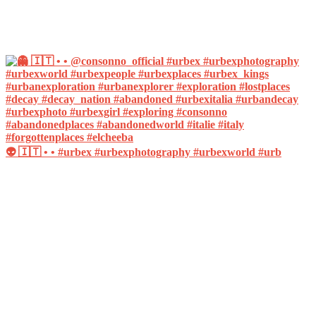
👽 🇮🇹 • • #urbex #urbexphotography #urbexworld #urb