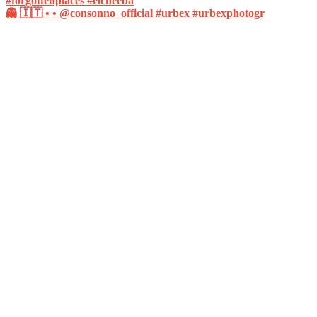
👻 🇮🇹 • • @consonno_official #urbex #urbexphotogr