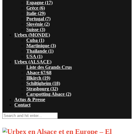
Espagne (17)
Grèce (6)
Italie (29)
Portugal (7)
Slovénie (2)
Suisse (3)
Urbex (MONDE)
Cuba (1)
Martinique (3)
Thaïlande (1)
USA (1)
Urbex (ALSACE)
Liste des Grands Crus
Alsace 67/68
Illkirch (19)
Schiltigheim (18)
Strasbourg (32)
Carspotting Alsace (2)
Actus & Presse
Contact