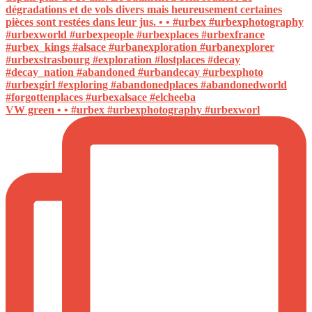
VW green • • #urbex #urbexphotography #urbexworl