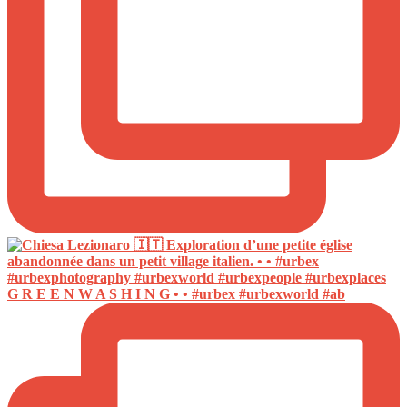
G R E E N W A S H I N G • • #urbex #urbexworld #ab