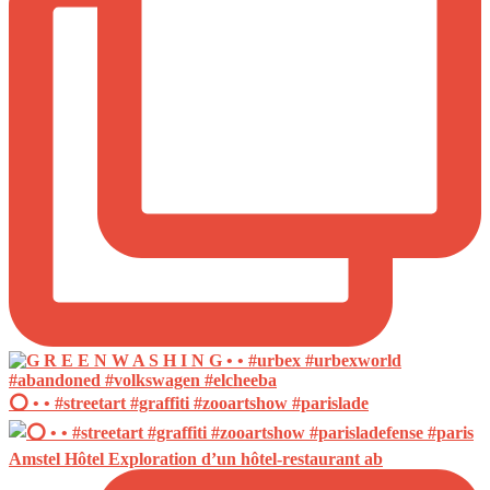
⭕️ • • #streetart #graffiti #zooartshow #parislade
Amstel Hôtel Exploration d’un hôtel-restaurant ab