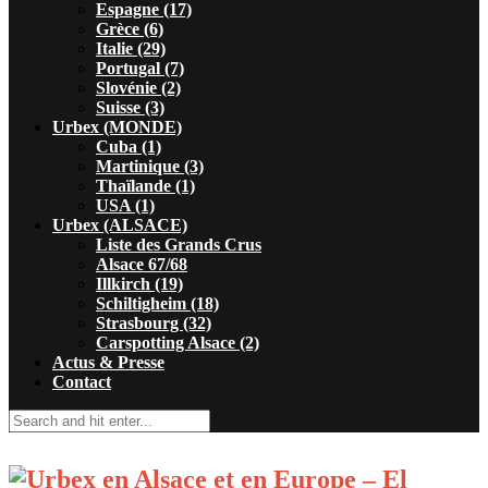
Espagne (17)
Grèce (6)
Italie (29)
Portugal (7)
Slovénie (2)
Suisse (3)
Urbex (MONDE)
Cuba (1)
Martinique (3)
Thaïlande (1)
USA (1)
Urbex (ALSACE)
Liste des Grands Crus
Alsace 67/68
Illkirch (19)
Schiltigheim (18)
Strasbourg (32)
Carspotting Alsace (2)
Actus & Presse
Contact