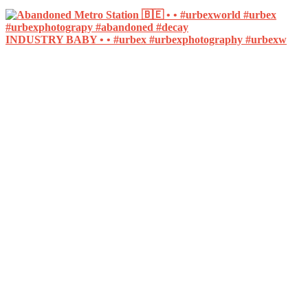
INDUSTRY BABY • • #urbex #urbexphotography #urbexw