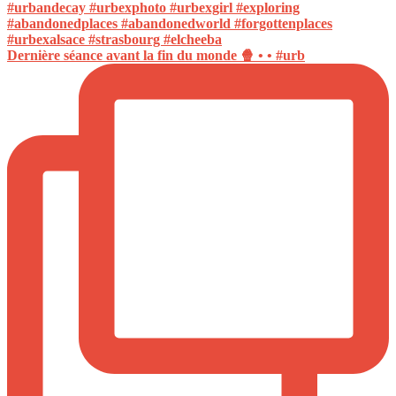
Dernière séance avant la fin du monde 🍿 • • #urb