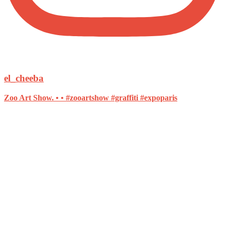
el_cheeba
Zoo Art Show. • • #zooartshow #graffiti #expoparis