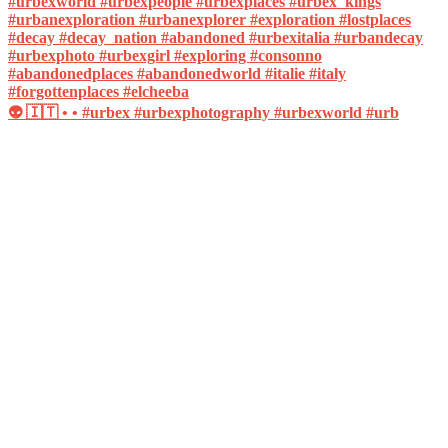
👽 🇮🇹 • • #urbex #urbexphotography #urbexworld #urb