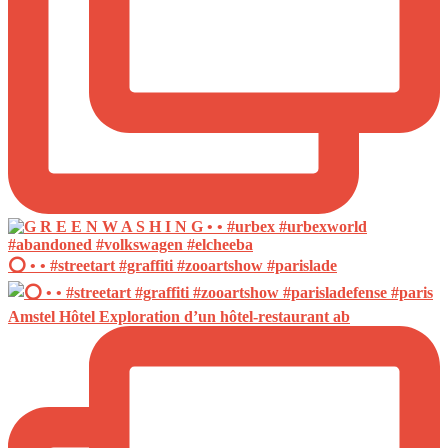
⭕️ • • #streetart #graffiti #zooartshow #parislade
Amstel Hôtel Exploration d’un hôtel-restaurant ab