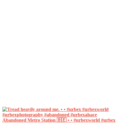
Abandoned Metro Station 🇧🇪 • • #urbexworld #urbex