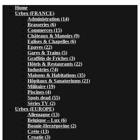
Home
Urbex (FRANCE)
Administration (14)
Brasseries (6)
Commerces (15)
Châteaux & Manoirs (9)
Eglises & Chapelles (6)
Epaves (22)
Gares & Trains (5)
Graffitis de Friches (3)
Hôtels & Restaurants (22)
Industries (74)
Maisons & Habitations (35)
Hôpitaux & Sanatoriums (21)
Militaire (19)
Piscines (4)
Spots dead (55)
Séries TV (2)
Urbex (EUROPE)
Allemagne (13)
Belgique – Lux (6)
Bosnie-Herzégovine (2)
Crète (13)
Croatie (3)