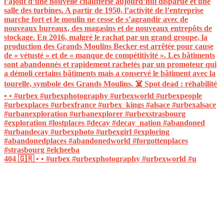
404 🇬🇷 • • #urbex #urbexphotography #urbexworld #u