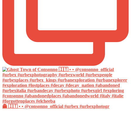
👻 🇮🇹 • • @consonno_official #urbex #urbexphotogr