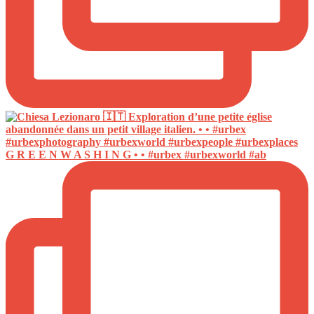
G R E E N W A S H I N G • • #urbex #urbexworld #ab