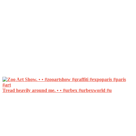
Tread heavily around me. • • #urbex #urbexworld #u