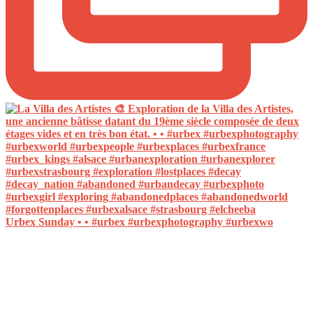
Urbex Sunday • • #urbex #urbexphotography #urbexwo