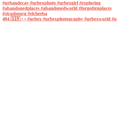
404 🇬🇷 • • #urbex #urbexphotography #urbexworld #u