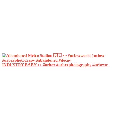
INDUSTRY BABY • • #urbex #urbexphotography #urbexw