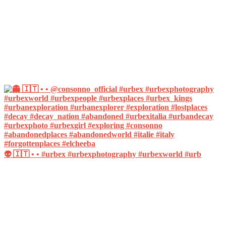
👽 🇮🇹 • • #urbex #urbexphotography #urbexworld #urb