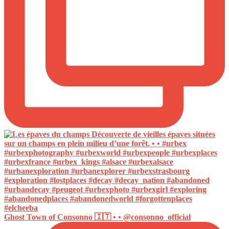
Ghost Town of Consonno 🇮🇹 • • @consonno_official