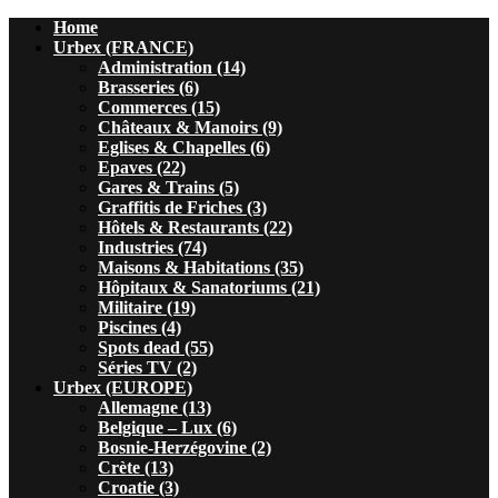
Home
Urbex (FRANCE)
Administration (14)
Brasseries (6)
Commerces (15)
Châteaux & Manoirs (9)
Eglises & Chapelles (6)
Epaves (22)
Gares & Trains (5)
Graffitis de Friches (3)
Hôtels & Restaurants (22)
Industries (74)
Maisons & Habitations (35)
Hôpitaux & Sanatoriums (21)
Militaire (19)
Piscines (4)
Spots dead (55)
Séries TV (2)
Urbex (EUROPE)
Allemagne (13)
Belgique – Lux (6)
Bosnie-Herzégovine (2)
Crète (13)
Croatie (3)