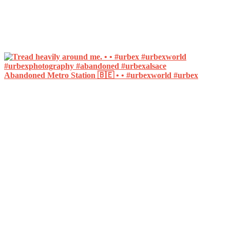
Abandoned Metro Station 🇧🇪 • • #urbexworld #urbex