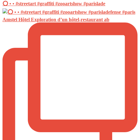
⭕️ • • #streetart #graffiti #zooartshow #parislade
Amstel Hôtel Exploration d’un hôtel-restaurant ab