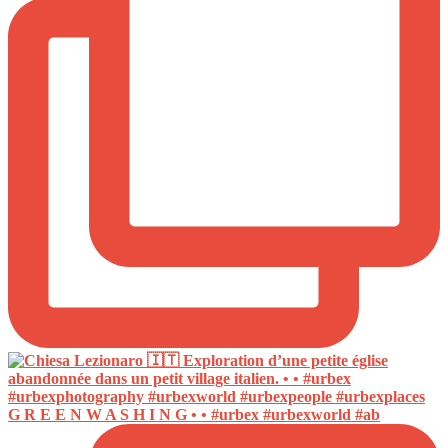
G R E E N W A S H I N G • • #urbex #urbexworld #ab