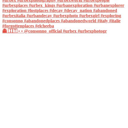
👻 🇮🇹 • • @consonno_official #urbex #urbexphotogr