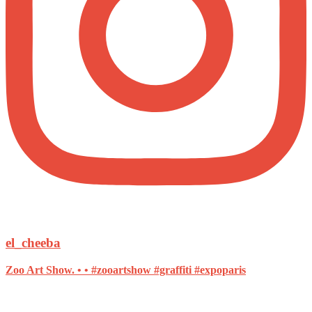
el_cheeba
Zoo Art Show. • • #zooartshow #graffiti #expoparis