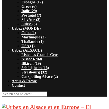
Espagne (17)
Grèce (6)
Italie (29)
Portugal (7)
Slovénie (2)
Suisse (3)
Urbex (MONDE)
Cuba (1)
Martinique (3)
Thaïlande (1)
USA (1)
Urbex (ALSACE)
Liste des Grands Crus
Alsace 67/68
Illkirch (19)
Schiltigheim (18)
Strasbourg (32)
Carspotting Alsace (2)
Actus & Presse
Contact