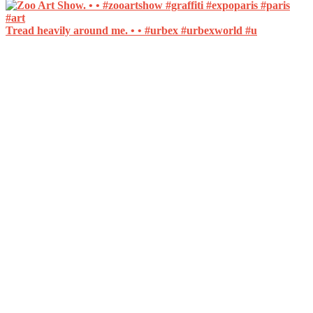
Tread heavily around me. • • #urbex #urbexworld #u