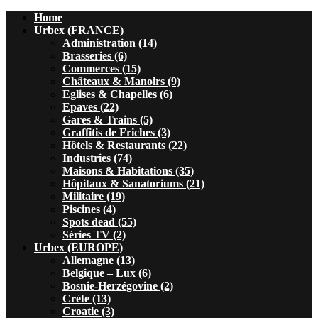
Home
Urbex (FRANCE)
Administration (14)
Brasseries (6)
Commerces (15)
Châteaux & Manoirs (9)
Eglises & Chapelles (6)
Epaves (22)
Gares & Trains (5)
Graffitis de Friches (3)
Hôtels & Restaurants (22)
Industries (74)
Maisons & Habitations (35)
Hôpitaux & Sanatoriums (21)
Militaire (19)
Piscines (4)
Spots dead (55)
Séries TV (2)
Urbex (EUROPE)
Allemagne (13)
Belgique – Lux (6)
Bosnie-Herzégovine (2)
Crète (13)
Croatie (3)