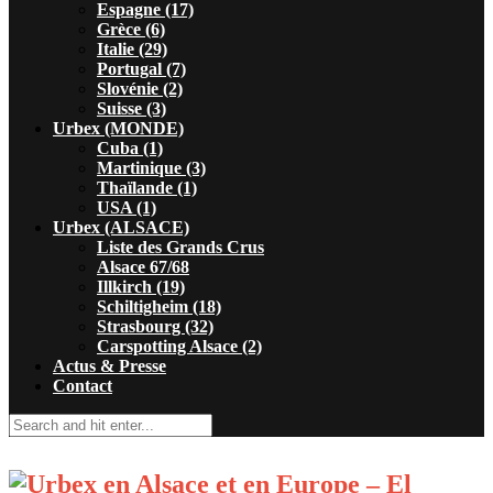
Espagne (17)
Grèce (6)
Italie (29)
Portugal (7)
Slovénie (2)
Suisse (3)
Urbex (MONDE)
Cuba (1)
Martinique (3)
Thaïlande (1)
USA (1)
Urbex (ALSACE)
Liste des Grands Crus
Alsace 67/68
Illkirch (19)
Schiltigheim (18)
Strasbourg (32)
Carspotting Alsace (2)
Actus & Presse
Contact