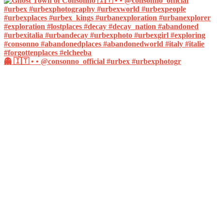
👻 🇮🇹 • • @consonno_official #urbex #urbexphotogr