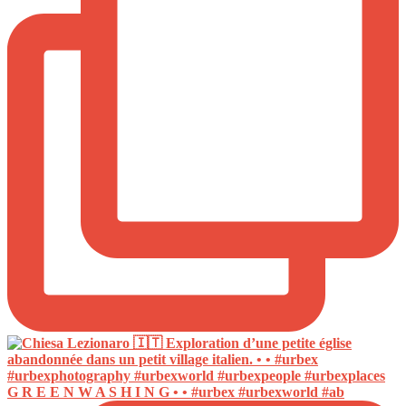
G R E E N W A S H I N G • • #urbex #urbexworld #ab