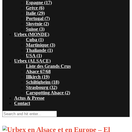
Espagne (17)
Grèce (6)
Italie (29)
Portugal (7)
Slovénie (2)
Suisse (3)
Urbex (MONDE)
Cuba (1)
Martinique (3)
Thaïlande (1)
USA (1)
Urbex (ALSACE)
Liste des Grands Crus
Alsace 67/68
Illkirch (19)
Schiltigheim (18)
Strasbourg (32)
Carspotting Alsace (2)
Actus & Presse
Contact