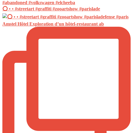
⭕️ • • #streetart #graffiti #zooartshow #parislade
Amstel Hôtel Exploration d’un hôtel-restaurant ab