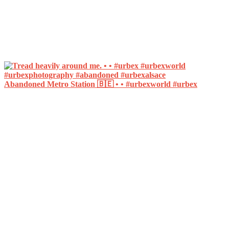
Abandoned Metro Station 🇧🇪 • • #urbexworld #urbex