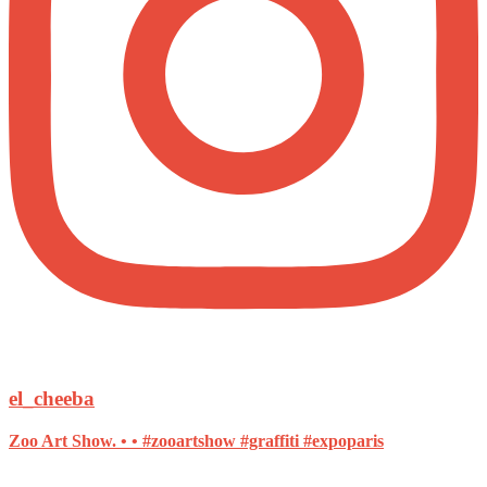
el_cheeba
Zoo Art Show. • • #zooartshow #graffiti #expoparis