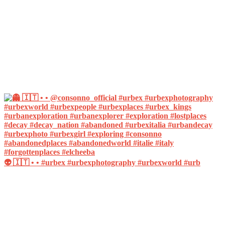
👽 🇮🇹 • • #urbex #urbexphotography #urbexworld #urb