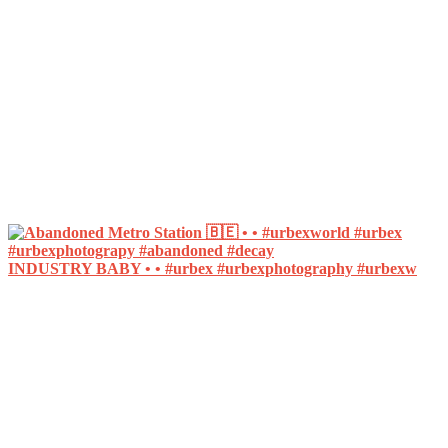
INDUSTRY BABY • • #urbex #urbexphotography #urbexw