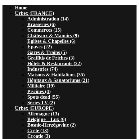
Home
Urbex (FRANCE)
Administration (14)
Brasseries (6)
Commerces (15)
Châteaux & Manoirs (9)
Eglises & Chapelles (6)
Epaves (22)
Gares & Trains (5)
Graffitis de Friches (3)
Hôtels & Restaurants (22)
Industries (74)
Maisons & Habitations (35)
Hôpitaux & Sanatoriums (21)
Militaire (19)
Piscines (4)
Spots dead (55)
Séries TV (2)
Urbex (EUROPE)
Allemagne (13)
Belgique – Lux (6)
Bosnie-Herzégovine (2)
Crète (13)
Croatie (3)