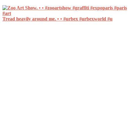
Tread heavily around me. • • #urbex #urbexworld #u