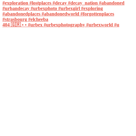
404 🇬🇷 • • #urbex #urbexphotography #urbexworld #u