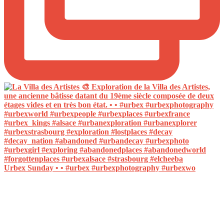
Urbex Sunday • • #urbex #urbexphotography #urbexwo