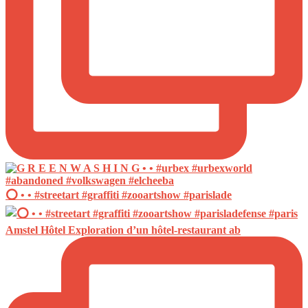
⭕️ • • #streetart #graffiti #zooartshow #parislade
Amstel Hôtel Exploration d’un hôtel-restaurant ab