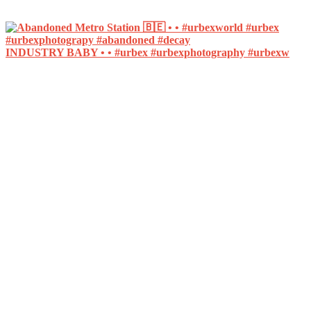
INDUSTRY BABY • • #urbex #urbexphotography #urbexw