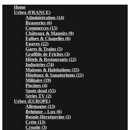
Home
Urbex (FRANCE)
Administration (14)
Brasseries (6)
Commerces (15)
Châteaux & Manoirs (9)
Eglises & Chapelles (6)
Epaves (22)
Gares & Trains (5)
Graffitis de Friches (3)
Hôtels & Restaurants (22)
Industries (74)
Maisons & Habitations (35)
Hôpitaux & Sanatoriums (21)
Militaire (19)
Piscines (4)
Spots dead (55)
Séries TV (2)
Urbex (EUROPE)
Allemagne (13)
Belgique – Lux (6)
Bosnie-Herzégovine (2)
Crète (13)
Croatie (3)