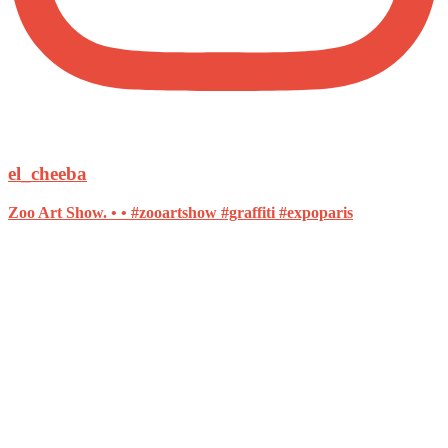
el_cheeba
Zoo Art Show. • • #zooartshow #graffiti #expoparis