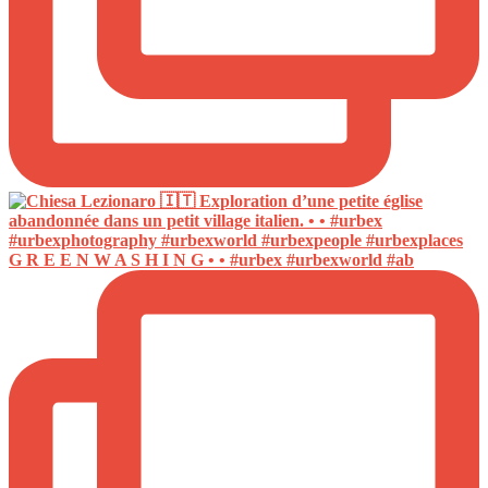
G R E E N W A S H I N G • • #urbex #urbexworld #ab