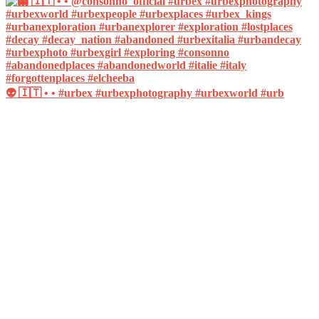
👽 🇮🇹 • • #urbex #urbexphotography #urbexworld #urb