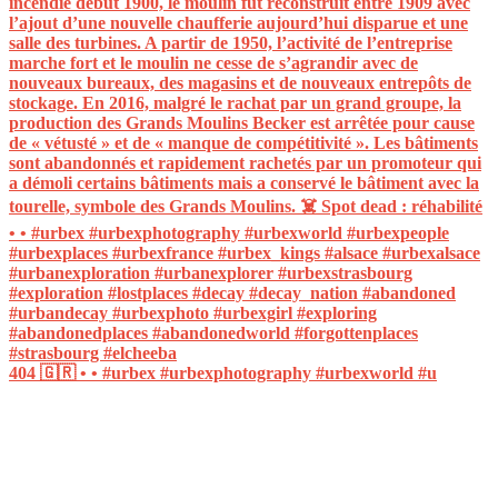
404 🇬🇷 • • #urbex #urbexphotography #urbexworld #u