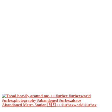
Abandoned Metro Station 🇧🇪 • • #urbexworld #urbex