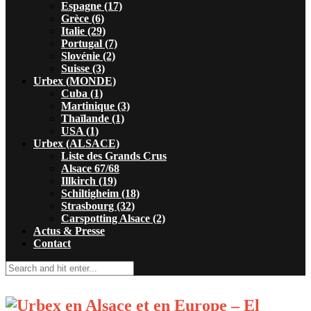
Espagne (17)
Grèce (6)
Italie (29)
Portugal (7)
Slovénie (2)
Suisse (3)
Urbex (MONDE)
Cuba (1)
Martinique (3)
Thaïlande (1)
USA (1)
Urbex (ALSACE)
Liste des Grands Crus
Alsace 67/68
Illkirch (19)
Schiltigheim (18)
Strasbourg (32)
Carspotting Alsace (2)
Actus & Presse
Contact