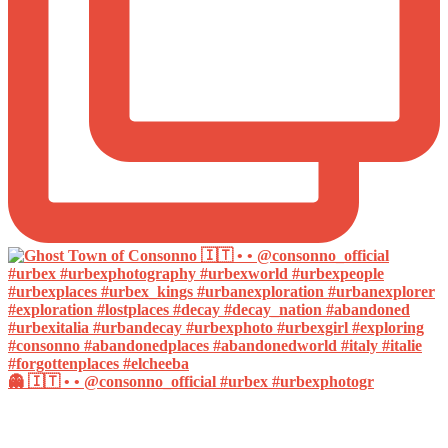
👻 🇮🇹 • • @consonno_official #urbex #urbexphotogr