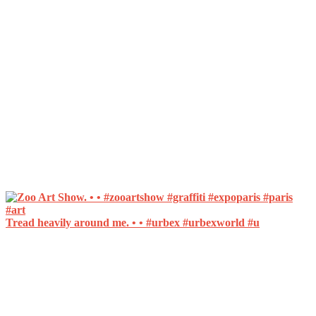
Tread heavily around me. • • #urbex #urbexworld #u