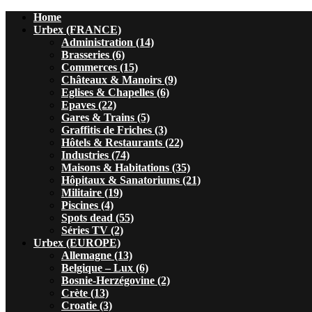
Home
Urbex (FRANCE)
Administration (14)
Brasseries (6)
Commerces (15)
Châteaux & Manoirs (9)
Eglises & Chapelles (6)
Epaves (22)
Gares & Trains (5)
Graffitis de Friches (3)
Hôtels & Restaurants (22)
Industries (74)
Maisons & Habitations (35)
Hôpitaux & Sanatoriums (21)
Militaire (19)
Piscines (4)
Spots dead (55)
Séries TV (2)
Urbex (EUROPE)
Allemagne (13)
Belgique – Lux (6)
Bosnie-Herzégovine (2)
Crète (13)
Croatie (3)