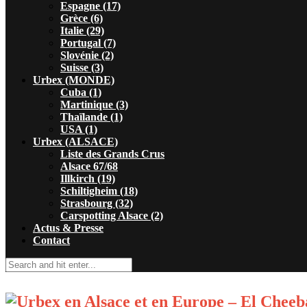
Espagne (17)
Grèce (6)
Italie (29)
Portugal (7)
Slovénie (2)
Suisse (3)
Urbex (MONDE)
Cuba (1)
Martinique (3)
Thaïlande (1)
USA (1)
Urbex (ALSACE)
Liste des Grands Crus
Alsace 67/68
Illkirch (19)
Schiltigheim (18)
Strasbourg (32)
Carspotting Alsace (2)
Actus & Presse
Contact