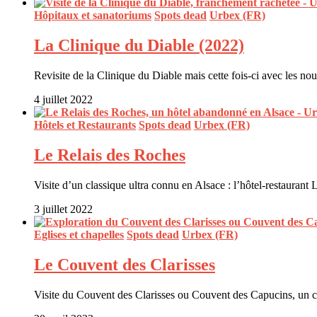
Hôpitaux et sanatoriums
Spots dead
Urbex (FR)
La Clinique du Diable (2022)
Revisite de la Clinique du Diable mais cette fois-ci avec les n
4 juillet 2022
Hôtels et Restaurants
Spots dead
Urbex (FR)
Le Relais des Roches
Visite d’un classique ultra connu en Alsace : l’hôtel-restaura
3 juillet 2022
Eglises et chapelles
Spots dead
Urbex (FR)
Le Couvent des Clarisses
Visite du Couvent des Clarisses ou Couvent des Capucins, un