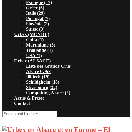
Espagne (17)
Grèce (6)
Italie (29)
Portugal (7)
Slovénie (2)
Suisse (3)
Urbex (MONDE)
Cuba (1)
Martinique (3)
Thaïlande (1)
USA (1)
Urbex (ALSACE)
Liste des Grands Crus
Alsace 67/68
Illkirch (19)
Schiltigheim (18)
Strasbourg (32)
Carspotting Alsace (2)
Actus & Presse
Contact