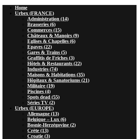
Home
Urbex (FRANCE)
Administration (14)
Brasseries (6)
Commerces (15)
Châteaux & Manoirs (9)
Eglises & Chapelles (6)
Epaves (22)
Gares & Trains (5)
Graffitis de Friches (3)
Hôtels & Restaurants (22)
Industries (74)
Maisons & Habitations (35)
Hôpitaux & Sanatoriums (21)
Militaire (19)
Piscines (4)
Spots dead (55)
Séries TV (2)
Urbex (EUROPE)
Allemagne (13)
Belgique – Lux (6)
Bosnie-Herzégovine (2)
Crète (13)
Croatie (3)