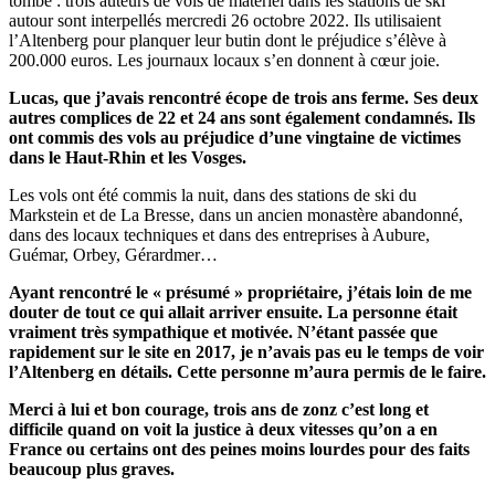
tombe : trois auteurs de vols de matériel dans les stations de ski
autour sont interpellés mercredi 26 octobre 2022. Ils utilisaient
l’Altenberg pour planquer leur butin dont le préjudice s’élève à
200.000 euros. Les journaux locaux s’en donnent à cœur joie.
Lucas, que j’avais rencontré écope de trois ans ferme. Ses deux
autres complices de 22 et 24 ans sont également condamnés. Ils
ont commis des vols au préjudice d’une vingtaine de victimes
dans le Haut-Rhin et les Vosges.
Les vols ont été commis la nuit, dans des stations de ski du
Markstein et de La Bresse, dans un ancien monastère abandonné,
dans des locaux techniques et dans des entreprises à Aubure,
Guémar, Orbey, Gérardmer…
Ayant rencontré le « présumé » propriétaire, j’étais loin de me
douter de tout ce qui allait arriver ensuite. La personne était
vraiment très sympathique et motivée. N’étant passée que
rapidement sur le site en 2017, je n’avais pas eu le temps de voir
l’Altenberg en détails. Cette personne m’aura permis de le faire.
Merci à lui et bon courage, trois ans de zonz c’est long et
difficile quand on voit la justice à deux vitesses qu’on a en
France ou certains ont des peines moins lourdes pour des faits
beaucoup plus graves.