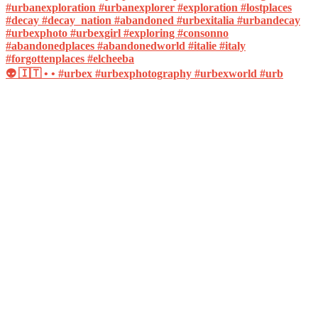
👽 🇮🇹 • • #urbex #urbexphotography #urbexworld #urb