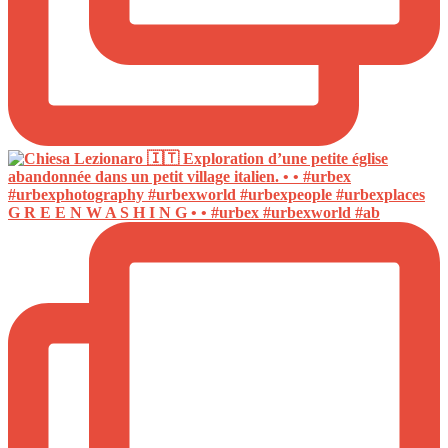
G R E E N W A S H I N G • • #urbex #urbexworld #ab