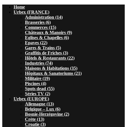
Home
Urbex (FRANCE)
Administration (14)
Brasseries (6)
Commerces (15)
Châteaux & Manoirs (9)
Eglises & Chapelles (6)
Epaves (22)
Gares & Trains (5)
Graffitis de Friches (3)
Hôtels & Restaurants (22)
Industries (74)
Maisons & Habitations (35)
Hôpitaux & Sanatoriums (21)
Militaire (19)
Piscines (4)
Spots dead (55)
Séries TV (2)
Urbex (EUROPE)
Allemagne (13)
Belgique – Lux (6)
Bosnie-Herzégovine (2)
Crète (13)
Croatie (3)