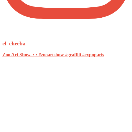
el_cheeba
Zoo Art Show. • • #zooartshow #graffiti #expoparis