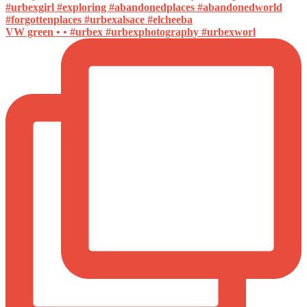
VW green • • #urbex #urbexphotography #urbexworl