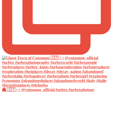
👻 🇮🇹 • • @consonno_official #urbex #urbexphotogr