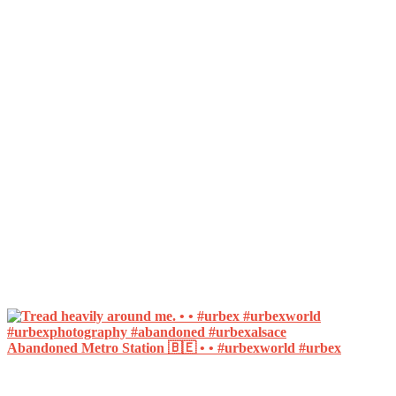
Abandoned Metro Station 🇧🇪 • • #urbexworld #urbex