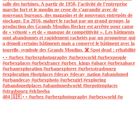
404 🇬🇷 • • #urbex #urbexphotography #urbexworld #u