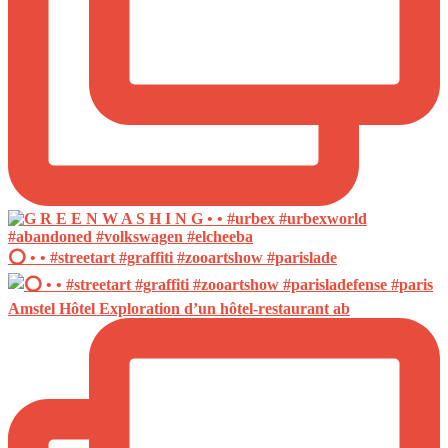
⭕️ • • #streetart #graffiti #zooartshow #parislade
Amstel Hôtel Exploration d’un hôtel-restaurant ab