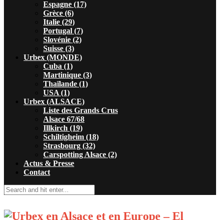
Espagne (17)
Grèce (6)
Italie (29)
Portugal (7)
Slovénie (2)
Suisse (3)
Urbex (MONDE)
Cuba (1)
Martinique (3)
Thaïlande (1)
USA (1)
Urbex (ALSACE)
Liste des Grands Crus
Alsace 67/68
Illkirch (19)
Schiltigheim (18)
Strasbourg (32)
Carspotting Alsace (2)
Actus & Presse
Contact