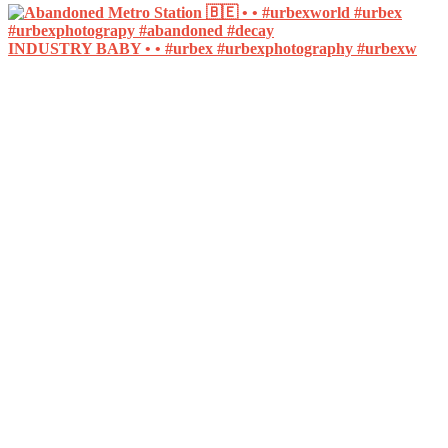
INDUSTRY BABY • • #urbex #urbexphotography #urbexw