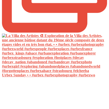
Urbex Sunday • • #urbex #urbexphotography #urbexwo