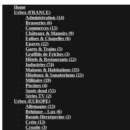
Home
Urbex (FRANCE)
Administration (14)
Brasseries (6)
Commerces (15)
Châteaux & Manoirs (9)
Eglises & Chapelles (6)
Epaves (22)
Gares & Trains (5)
Graffitis de Friches (3)
Hôtels & Restaurants (22)
Industries (74)
Maisons & Habitations (35)
Hôpitaux & Sanatoriums (21)
Militaire (19)
Piscines (4)
Spots dead (55)
Séries TV (2)
Urbex (EUROPE)
Allemagne (13)
Belgique – Lux (6)
Bosnie-Herzégovine (2)
Crète (13)
Croatie (3)