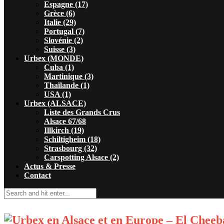
Espagne (17)
Grèce (6)
Italie (29)
Portugal (7)
Slovénie (2)
Suisse (3)
Urbex (MONDE)
Cuba (1)
Martinique (3)
Thaïlande (1)
USA (1)
Urbex (ALSACE)
Liste des Grands Crus
Alsace 67/68
Illkirch (19)
Schiltigheim (18)
Strasbourg (32)
Carspotting Alsace (2)
Actus & Presse
Contact