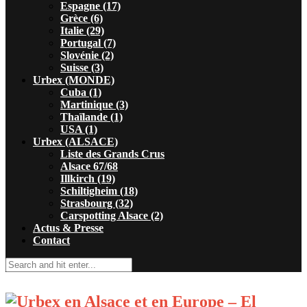
Espagne (17)
Grèce (6)
Italie (29)
Portugal (7)
Slovénie (2)
Suisse (3)
Urbex (MONDE)
Cuba (1)
Martinique (3)
Thaïlande (1)
USA (1)
Urbex (ALSACE)
Liste des Grands Crus
Alsace 67/68
Illkirch (19)
Schiltigheim (18)
Strasbourg (32)
Carspotting Alsace (2)
Actus & Presse
Contact