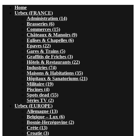
Home
Urbex (FRANCE)
Administration (14)
Brasseries (6)
Commerces (15)
Châteaux & Manoirs (9)
Eglises & Chapelles (6)
Epaves (22)
Gares & Trains (5)
Graffitis de Friches (3)
Hôtels & Restaurants (22)
Industries (74)
Maisons & Habitations (35)
Hôpitaux & Sanatoriums (21)
Militaire (19)
Piscines (4)
Spots dead (55)
Séries TV (2)
Urbex (EUROPE)
Allemagne (13)
Belgique – Lux (6)
Bosnie-Herzégovine (2)
Crète (13)
Croatie (3)