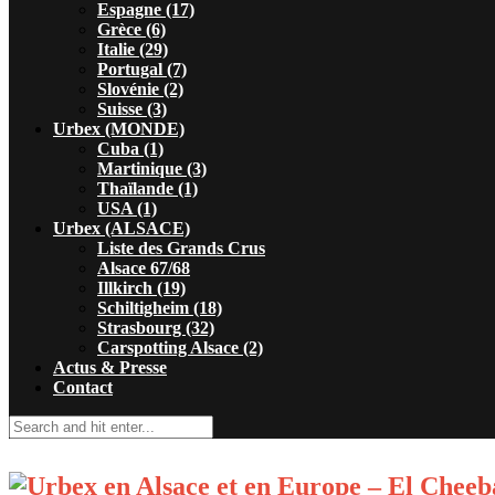
Espagne (17)
Grèce (6)
Italie (29)
Portugal (7)
Slovénie (2)
Suisse (3)
Urbex (MONDE)
Cuba (1)
Martinique (3)
Thaïlande (1)
USA (1)
Urbex (ALSACE)
Liste des Grands Crus
Alsace 67/68
Illkirch (19)
Schiltigheim (18)
Strasbourg (32)
Carspotting Alsace (2)
Actus & Presse
Contact