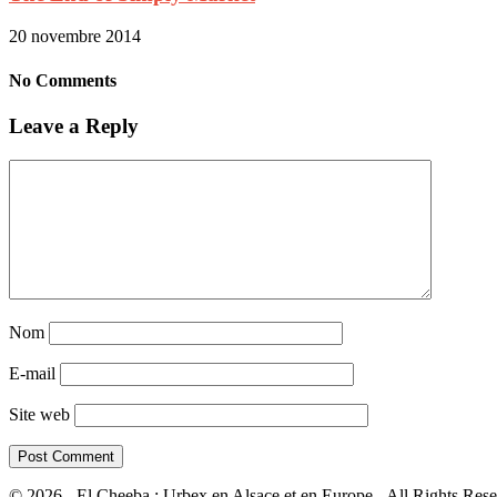
20 novembre 2014
No Comments
Leave a Reply
Nom
E-mail
Site web
© 2026 - El Cheeba : Urbex en Alsace et en Europe - All Rights Rese