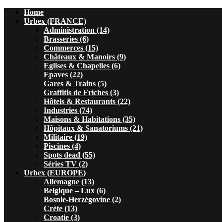
Home
Urbex (FRANCE)
Administration (14)
Brasseries (6)
Commerces (15)
Châteaux & Manoirs (9)
Eglises & Chapelles (6)
Epaves (22)
Gares & Trains (5)
Graffitis de Friches (3)
Hôtels & Restaurants (22)
Industries (74)
Maisons & Habitations (35)
Hôpitaux & Sanatoriums (21)
Militaire (19)
Piscines (4)
Spots dead (55)
Séries TV (2)
Urbex (EUROPE)
Allemagne (13)
Belgique – Lux (6)
Bosnie-Herzégovine (2)
Crète (13)
Croatie (3)