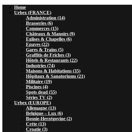
Home
Urbex (FRANCE)
Administration (14)
Brasseries (6)
Commerces (15)
Châteaux & Manoirs (9)
Eglises & Chapelles (6)
Epaves (22)
Gares & Trains (5)
Graffitis de Friches (3)
Hôtels & Restaurants (22)
Industries (74)
Maisons & Habitations (35)
Hôpitaux & Sanatoriums (21)
Militaire (19)
Piscines (4)
Spots dead (55)
Séries TV (2)
Urbex (EUROPE)
Allemagne (13)
Belgique – Lux (6)
Bosnie-Herzégovine (2)
Crète (13)
Croatie (3)