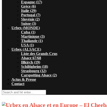
Espagne (17)
Grèce (6)
Italie (29)
Portugal (7)
Slovénie (2)
Suisse (3)
Urbex (MONDE)
Cuba (1)
Martinique (3)
Thaïlande (1)
USA (1)
Urbex (ALSACE)
Liste des Grands Crus
Alsace 67/68
Illkirch (19)
Schiltigheim (18)
Strasbourg (32)
Carspotting Alsace (2)
Actus & Presse
Contact