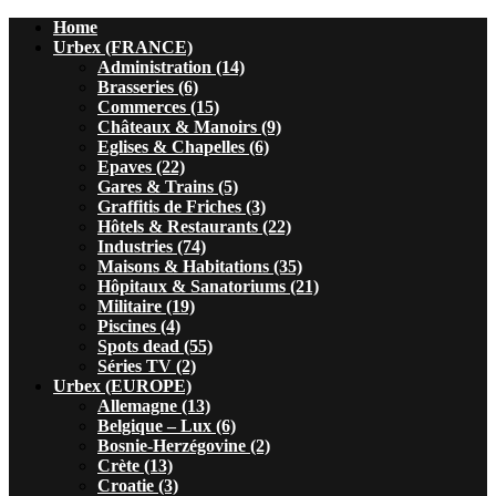
Home
Urbex (FRANCE)
Administration (14)
Brasseries (6)
Commerces (15)
Châteaux & Manoirs (9)
Eglises & Chapelles (6)
Epaves (22)
Gares & Trains (5)
Graffitis de Friches (3)
Hôtels & Restaurants (22)
Industries (74)
Maisons & Habitations (35)
Hôpitaux & Sanatoriums (21)
Militaire (19)
Piscines (4)
Spots dead (55)
Séries TV (2)
Urbex (EUROPE)
Allemagne (13)
Belgique – Lux (6)
Bosnie-Herzégovine (2)
Crète (13)
Croatie (3)