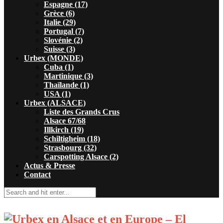
Espagne (17)
Grèce (6)
Italie (29)
Portugal (7)
Slovénie (2)
Suisse (3)
Urbex (MONDE)
Cuba (1)
Martinique (3)
Thaïlande (1)
USA (1)
Urbex (ALSACE)
Liste des Grands Crus
Alsace 67/68
Illkirch (19)
Schiltigheim (18)
Strasbourg (32)
Carspotting Alsace (2)
Actus & Presse
Contact