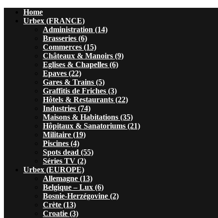
Home
Urbex (FRANCE)
Administration (14)
Brasseries (6)
Commerces (15)
Châteaux & Manoirs (9)
Eglises & Chapelles (6)
Epaves (22)
Gares & Trains (5)
Graffitis de Friches (3)
Hôtels & Restaurants (22)
Industries (74)
Maisons & Habitations (35)
Hôpitaux & Sanatoriums (21)
Militaire (19)
Piscines (4)
Spots dead (55)
Séries TV (2)
Urbex (EUROPE)
Allemagne (13)
Belgique – Lux (6)
Bosnie-Herzégovine (2)
Crète (13)
Croatie (3)