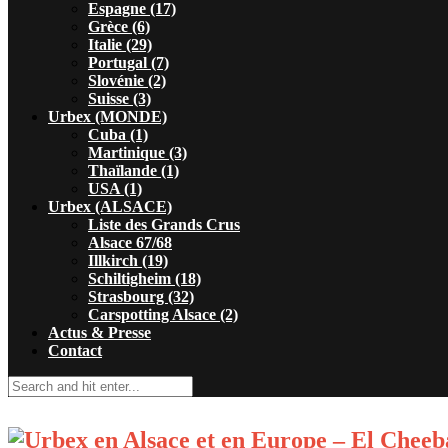
Espagne (17)
Grèce (6)
Italie (29)
Portugal (7)
Slovénie (2)
Suisse (3)
Urbex (MONDE)
Cuba (1)
Martinique (3)
Thaïlande (1)
USA (1)
Urbex (ALSACE)
Liste des Grands Crus
Alsace 67/68
Illkirch (19)
Schiltigheim (18)
Strasbourg (32)
Carspotting Alsace (2)
Actus & Presse
Contact