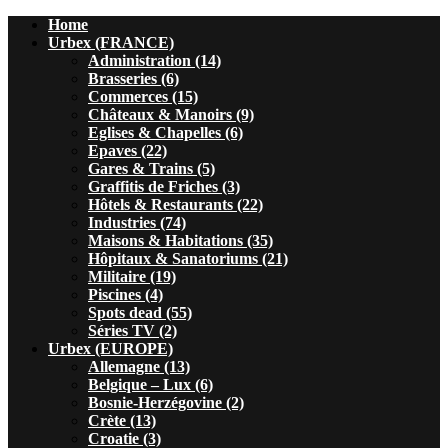
Home
Urbex (FRANCE)
Administration (14)
Brasseries (6)
Commerces (15)
Châteaux & Manoirs (9)
Eglises & Chapelles (6)
Epaves (22)
Gares & Trains (5)
Graffitis de Friches (3)
Hôtels & Restaurants (22)
Industries (74)
Maisons & Habitations (35)
Hôpitaux & Sanatoriums (21)
Militaire (19)
Piscines (4)
Spots dead (55)
Séries TV (2)
Urbex (EUROPE)
Allemagne (13)
Belgique – Lux (6)
Bosnie-Herzégovine (2)
Crète (13)
Croatie (3)