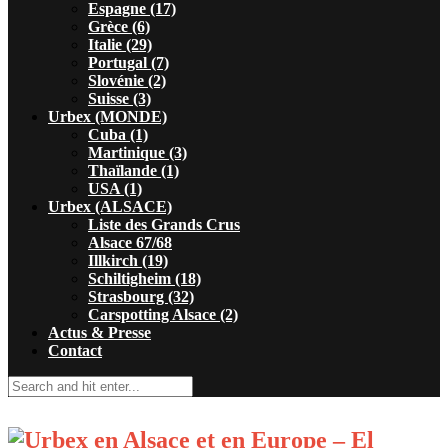
Espagne (17)
Grèce (6)
Italie (29)
Portugal (7)
Slovénie (2)
Suisse (3)
Urbex (MONDE)
Cuba (1)
Martinique (3)
Thaïlande (1)
USA (1)
Urbex (ALSACE)
Liste des Grands Crus
Alsace 67/68
Illkirch (19)
Schiltigheim (18)
Strasbourg (32)
Carspotting Alsace (2)
Actus & Presse
Contact