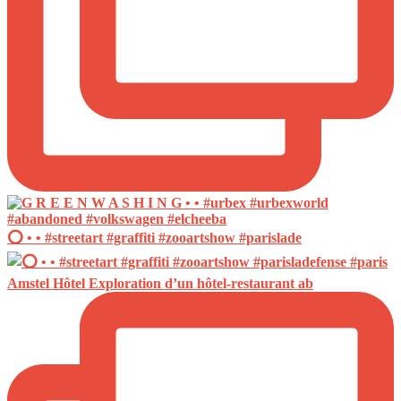
⭕️ • • #streetart #graffiti #zooartshow #parislade
Amstel Hôtel Exploration d’un hôtel-restaurant ab