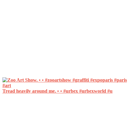
Tread heavily around me. • • #urbex #urbexworld #u