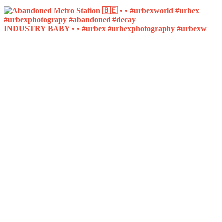
INDUSTRY BABY • • #urbex #urbexphotography #urbexw