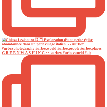
G R E E N W A S H I N G • • #urbex #urbexworld #ab