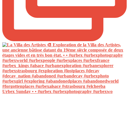
Urbex Sunday • • #urbex #urbexphotography #urbexwo