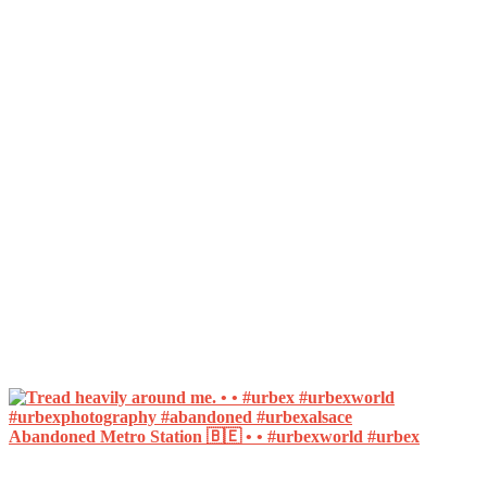
Abandoned Metro Station 🇧🇪 • • #urbexworld #urbex