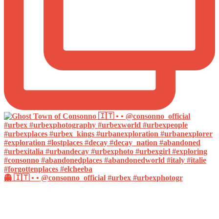
👻 🇮🇹 • • @consonno_official #urbex #urbexphotogr