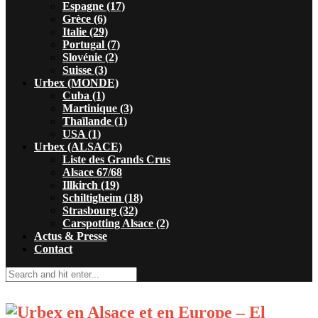
Espagne (17)
Grèce (6)
Italie (29)
Portugal (7)
Slovénie (2)
Suisse (3)
Urbex (MONDE)
Cuba (1)
Martinique (3)
Thaïlande (1)
USA (1)
Urbex (ALSACE)
Liste des Grands Crus
Alsace 67/68
Illkirch (19)
Schiltigheim (18)
Strasbourg (32)
Carspotting Alsace (2)
Actus & Presse
Contact