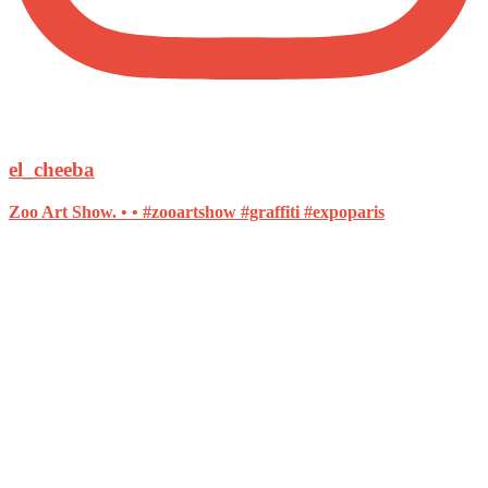
el_cheeba
Zoo Art Show. • • #zooartshow #graffiti #expoparis