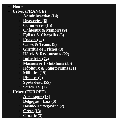
Home
Urbex (FRANCE)
Administration (14)
Brasseries (6)
Commerces (15)
Châteaux & Manoirs (9)
Eglises & Chapelles (6)
Epaves (22)
Gares & Trains (5)
Graffitis de Friches (3)
Hôtels & Restaurants (22)
Industries (74)
Maisons & Habitations (35)
Hôpitaux & Sanatoriums (21)
Militaire (19)
Piscines (4)
Spots dead (55)
Séries TV (2)
Urbex (EUROPE)
Allemagne (13)
Belgique – Lux (6)
Bosnie-Herzégovine (2)
Crète (13)
Croatie (3)