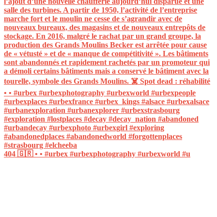
404 🇬🇷 • • #urbex #urbexphotography #urbexworld #u