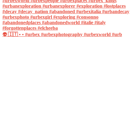
👽 🇮🇹 • • #urbex #urbexphotography #urbexworld #urb