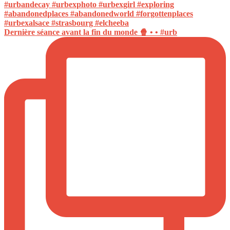
Dernière séance avant la fin du monde 🍿 • • #urb