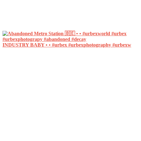
INDUSTRY BABY • • #urbex #urbexphotography #urbexw