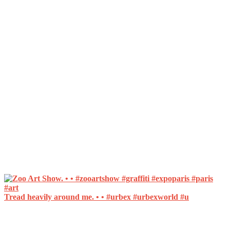
Tread heavily around me. • • #urbex #urbexworld #u