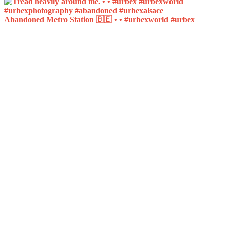
Abandoned Metro Station 🇧🇪 • • #urbexworld #urbex