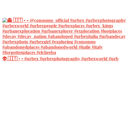
👽 🇮🇹 • • #urbex #urbexphotography #urbexworld #urb