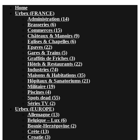
Home
Urbex (FRANCE)
Administration (14)
Brasseries (6)
Commerces (15)
Châteaux & Manoirs (9)
Eglises & Chapelles (6)
Epaves (22)
Gares & Trains (5)
Graffitis de Friches (3)
Hôtels & Restaurants (22)
Industries (74)
Maisons & Habitations (35)
Hôpitaux & Sanatoriums (21)
Militaire (19)
Piscines (4)
Spots dead (55)
Séries TV (2)
Urbex (EUROPE)
Allemagne (13)
Belgique – Lux (6)
Bosnie-Herzégovine (2)
Crète (13)
Croatie (3)