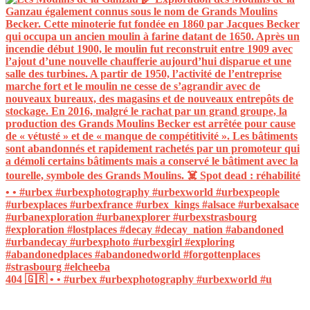
404 🇬🇷 • • #urbex #urbexphotography #urbexworld #u