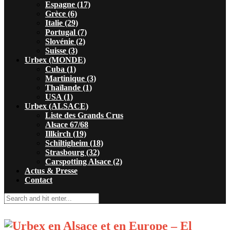
Espagne (17)
Grèce (6)
Italie (29)
Portugal (7)
Slovénie (2)
Suisse (3)
Urbex (MONDE)
Cuba (1)
Martinique (3)
Thaïlande (1)
USA (1)
Urbex (ALSACE)
Liste des Grands Crus
Alsace 67/68
Illkirch (19)
Schiltigheim (18)
Strasbourg (32)
Carspotting Alsace (2)
Actus & Presse
Contact