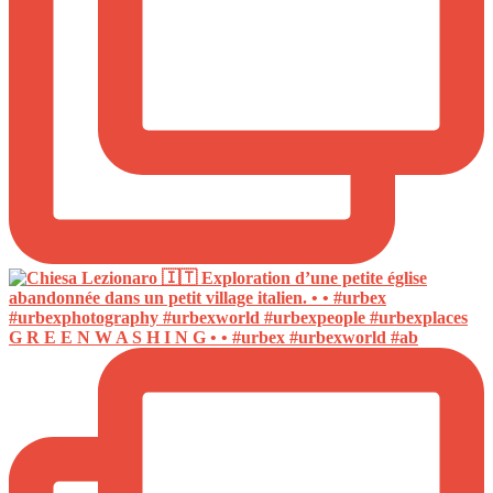
G R E E N W A S H I N G • • #urbex #urbexworld #ab