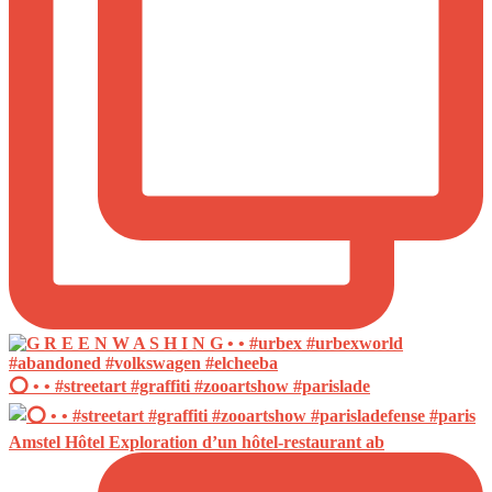
⭕️ • • #streetart #graffiti #zooartshow #parislade
Amstel Hôtel Exploration d’un hôtel-restaurant ab