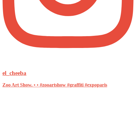
el_cheeba
Zoo Art Show. • • #zooartshow #graffiti #expoparis