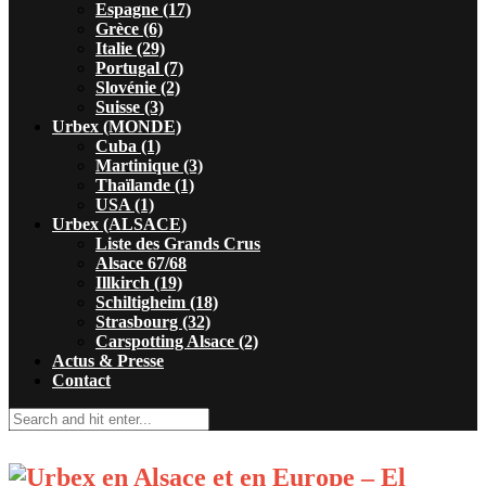
Espagne (17)
Grèce (6)
Italie (29)
Portugal (7)
Slovénie (2)
Suisse (3)
Urbex (MONDE)
Cuba (1)
Martinique (3)
Thaïlande (1)
USA (1)
Urbex (ALSACE)
Liste des Grands Crus
Alsace 67/68
Illkirch (19)
Schiltigheim (18)
Strasbourg (32)
Carspotting Alsace (2)
Actus & Presse
Contact