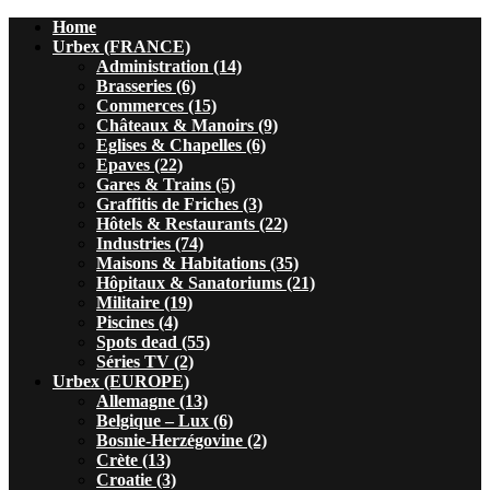
Home
Urbex (FRANCE)
Administration (14)
Brasseries (6)
Commerces (15)
Châteaux & Manoirs (9)
Eglises & Chapelles (6)
Epaves (22)
Gares & Trains (5)
Graffitis de Friches (3)
Hôtels & Restaurants (22)
Industries (74)
Maisons & Habitations (35)
Hôpitaux & Sanatoriums (21)
Militaire (19)
Piscines (4)
Spots dead (55)
Séries TV (2)
Urbex (EUROPE)
Allemagne (13)
Belgique – Lux (6)
Bosnie-Herzégovine (2)
Crète (13)
Croatie (3)