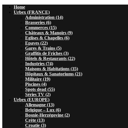
Home
Urbex (FRANCE)
Administration (14)
Brasseries (6)
Commerces (15)
Châteaux & Manoirs (9)
Eglises & Chapelles (6)
Epaves (22)
Gares & Trains (5)
Graffitis de Friches (3)
Hôtels & Restaurants (22)
Industries (74)
Maisons & Habitations (35)
Hôpitaux & Sanatoriums (21)
Militaire (19)
Piscines (4)
Spots dead (55)
Séries TV (2)
Urbex (EUROPE)
Allemagne (13)
Belgique – Lux (6)
Bosnie-Herzégovine (2)
Crète (13)
Croatie (3)