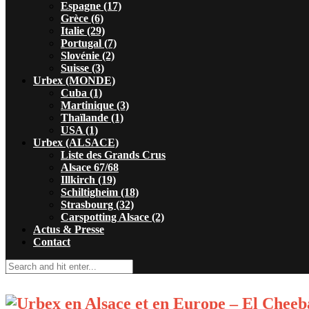
Espagne (17)
Grèce (6)
Italie (29)
Portugal (7)
Slovénie (2)
Suisse (3)
Urbex (MONDE)
Cuba (1)
Martinique (3)
Thaïlande (1)
USA (1)
Urbex (ALSACE)
Liste des Grands Crus
Alsace 67/68
Illkirch (19)
Schiltigheim (18)
Strasbourg (32)
Carspotting Alsace (2)
Actus & Presse
Contact