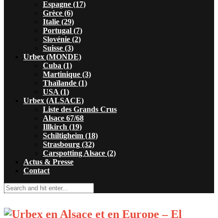
Espagne (17)
Grèce (6)
Italie (29)
Portugal (7)
Slovénie (2)
Suisse (3)
Urbex (MONDE)
Cuba (1)
Martinique (3)
Thaïlande (1)
USA (1)
Urbex (ALSACE)
Liste des Grands Crus
Alsace 67/68
Illkirch (19)
Schiltigheim (18)
Strasbourg (32)
Carspotting Alsace (2)
Actus & Presse
Contact