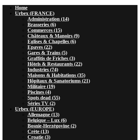
Home
Urbex (FRANCE)
Administration (14)
Brasseries (6)
Commerces (15)
Châteaux & Manoirs (9)
Eglises & Chapelles (6)
Epaves (22)
Gares & Trains (5)
Graffitis de Friches (3)
Hôtels & Restaurants (22)
Industries (74)
Maisons & Habitations (35)
Hôpitaux & Sanatoriums (21)
Militaire (19)
Piscines (4)
Spots dead (55)
Séries TV (2)
Urbex (EUROPE)
Allemagne (13)
Belgique – Lux (6)
Bosnie-Herzégovine (2)
Crète (13)
Croatie (3)