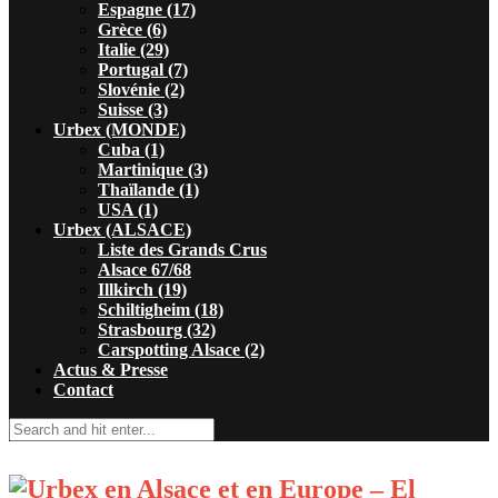
Espagne (17)
Grèce (6)
Italie (29)
Portugal (7)
Slovénie (2)
Suisse (3)
Urbex (MONDE)
Cuba (1)
Martinique (3)
Thaïlande (1)
USA (1)
Urbex (ALSACE)
Liste des Grands Crus
Alsace 67/68
Illkirch (19)
Schiltigheim (18)
Strasbourg (32)
Carspotting Alsace (2)
Actus & Presse
Contact