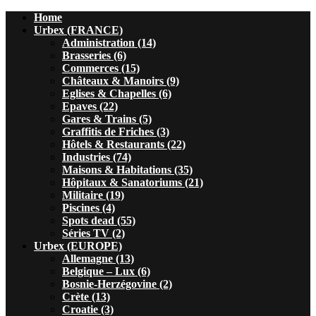
Home
Urbex (FRANCE)
Administration (14)
Brasseries (6)
Commerces (15)
Châteaux & Manoirs (9)
Eglises & Chapelles (6)
Epaves (22)
Gares & Trains (5)
Graffitis de Friches (3)
Hôtels & Restaurants (22)
Industries (74)
Maisons & Habitations (35)
Hôpitaux & Sanatoriums (21)
Militaire (19)
Piscines (4)
Spots dead (55)
Séries TV (2)
Urbex (EUROPE)
Allemagne (13)
Belgique – Lux (6)
Bosnie-Herzégovine (2)
Crète (13)
Croatie (3)