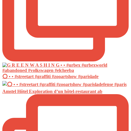
⭕️ • • #streetart #graffiti #zooartshow #parislade
Amstel Hôtel Exploration d’un hôtel-restaurant ab