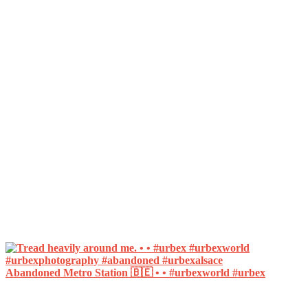
Abandoned Metro Station 🇧🇪 • • #urbexworld #urbex