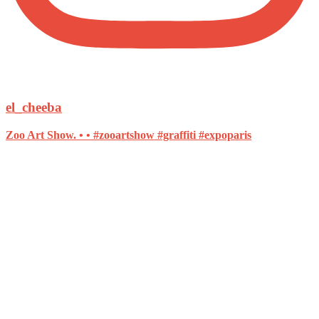
el_cheeba
Zoo Art Show. • • #zooartshow #graffiti #expoparis