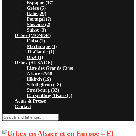
Espagne (17)
Grèce (6)
Italie (29)
Portugal (7)
Slovénie (2)
Suisse (3)
Urbex (MONDE)
Cuba (1)
Martinique (3)
Thaïlande (1)
USA (1)
Urbex (ALSACE)
Liste des Grands Crus
Alsace 67/68
Illkirch (19)
Schiltigheim (18)
Strasbourg (32)
Carspotting Alsace (2)
Actus & Presse
Contact