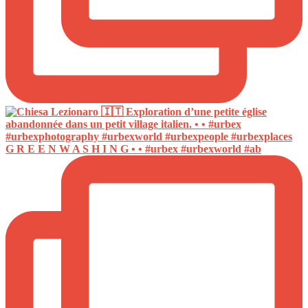
G R E E N W A S H I N G • • #urbex #urbexworld #ab