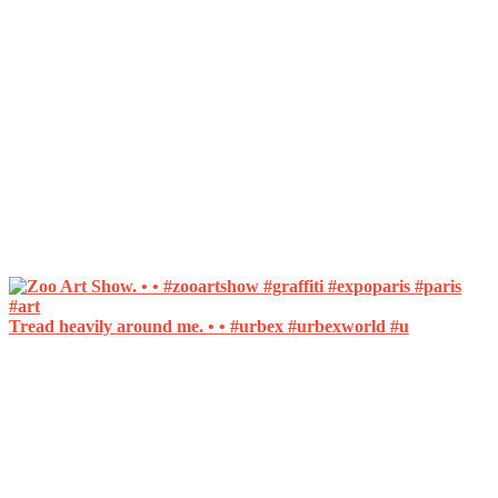
Tread heavily around me. • • #urbex #urbexworld #u