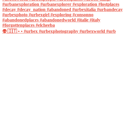
👽 🇮🇹 • • #urbex #urbexphotography #urbexworld #urb