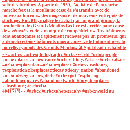
404 🇬🇷 • • #urbex #urbexphotography #urbexworld #u