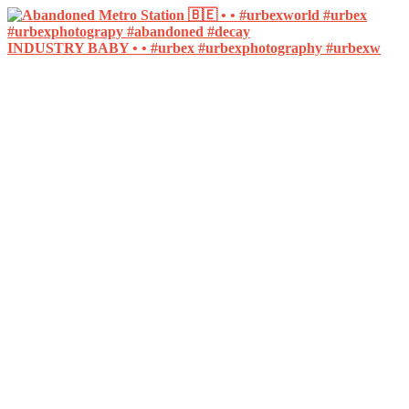
INDUSTRY BABY • • #urbex #urbexphotography #urbexw