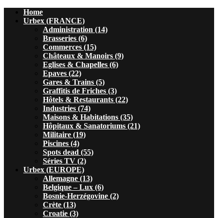
Home
Urbex (FRANCE)
Administration (14)
Brasseries (6)
Commerces (15)
Châteaux & Manoirs (9)
Eglises & Chapelles (6)
Epaves (22)
Gares & Trains (5)
Graffitis de Friches (3)
Hôtels & Restaurants (22)
Industries (74)
Maisons & Habitations (35)
Hôpitaux & Sanatoriums (21)
Militaire (19)
Piscines (4)
Spots dead (55)
Séries TV (2)
Urbex (EUROPE)
Allemagne (13)
Belgique – Lux (6)
Bosnie-Herzégovine (2)
Crète (13)
Croatie (3)