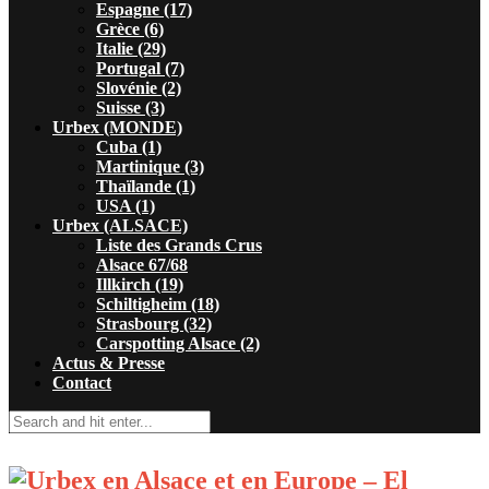
Espagne (17)
Grèce (6)
Italie (29)
Portugal (7)
Slovénie (2)
Suisse (3)
Urbex (MONDE)
Cuba (1)
Martinique (3)
Thaïlande (1)
USA (1)
Urbex (ALSACE)
Liste des Grands Crus
Alsace 67/68
Illkirch (19)
Schiltigheim (18)
Strasbourg (32)
Carspotting Alsace (2)
Actus & Presse
Contact