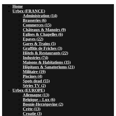
Home
Urbex (FRANCE)
Administration (14)
Brasseries (6)
Commerces (15)
Châteaux & Manoirs (9)
Eglises & Chapelles (6)
Epaves (22)
Gares & Trains (5)
Graffitis de Friches (3)
Hôtels & Restaurants (22)
Industries (74)
Maisons & Habitations (35)
Hôpitaux & Sanatoriums (21)
Militaire (19)
Piscines (4)
Spots dead (55)
Séries TV (2)
Urbex (EUROPE)
Allemagne (13)
Belgique – Lux (6)
Bosnie-Herzégovine (2)
Crète (13)
Croatie (3)