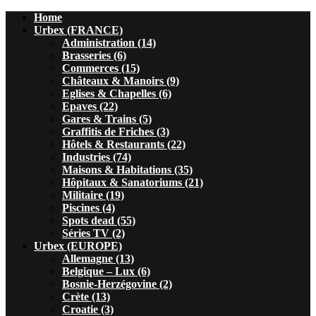
Home
Urbex (FRANCE)
Administration (14)
Brasseries (6)
Commerces (15)
Châteaux & Manoirs (9)
Eglises & Chapelles (6)
Epaves (22)
Gares & Trains (5)
Graffitis de Friches (3)
Hôtels & Restaurants (22)
Industries (74)
Maisons & Habitations (35)
Hôpitaux & Sanatoriums (21)
Militaire (19)
Piscines (4)
Spots dead (55)
Séries TV (2)
Urbex (EUROPE)
Allemagne (13)
Belgique – Lux (6)
Bosnie-Herzégovine (2)
Crète (13)
Croatie (3)