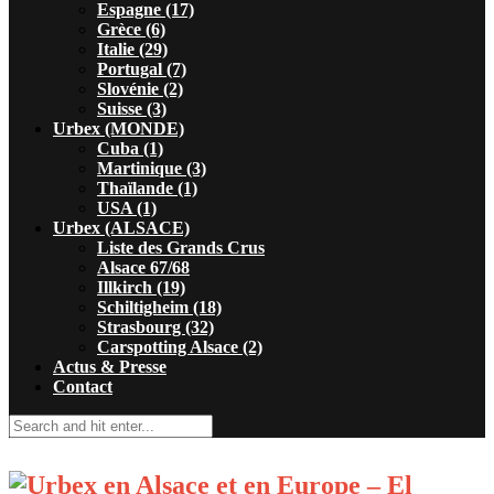
Espagne (17)
Grèce (6)
Italie (29)
Portugal (7)
Slovénie (2)
Suisse (3)
Urbex (MONDE)
Cuba (1)
Martinique (3)
Thaïlande (1)
USA (1)
Urbex (ALSACE)
Liste des Grands Crus
Alsace 67/68
Illkirch (19)
Schiltigheim (18)
Strasbourg (32)
Carspotting Alsace (2)
Actus & Presse
Contact