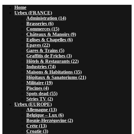
Home
Urbex (FRANCE)
Administration (14)
Brasseries (6)
Commerces (15)
Châteaux & Manoirs (9)
Eglises & Chapelles (6)
Epaves (22)
Gares & Trains (5)
Graffitis de Friches (3)
Hôtels & Restaurants (22)
Industries (74)
Maisons & Habitations (35)
Hôpitaux & Sanatoriums (21)
Militaire (19)
Piscines (4)
Spots dead (55)
Séries TV (2)
Urbex (EUROPE)
Allemagne (13)
Belgique – Lux (6)
Bosnie-Herzégovine (2)
Crète (13)
Croatie (3)