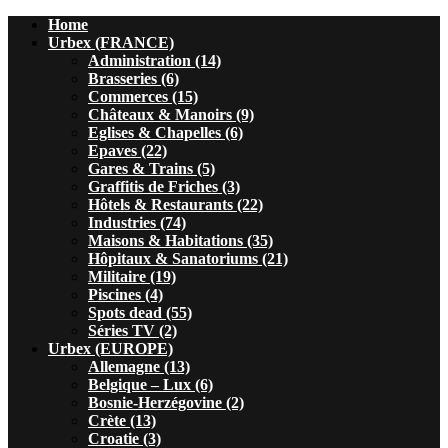
Home
Urbex (FRANCE)
Administration (14)
Brasseries (6)
Commerces (15)
Châteaux & Manoirs (9)
Eglises & Chapelles (6)
Epaves (22)
Gares & Trains (5)
Graffitis de Friches (3)
Hôtels & Restaurants (22)
Industries (74)
Maisons & Habitations (35)
Hôpitaux & Sanatoriums (21)
Militaire (19)
Piscines (4)
Spots dead (55)
Séries TV (2)
Urbex (EUROPE)
Allemagne (13)
Belgique – Lux (6)
Bosnie-Herzégovine (2)
Crète (13)
Croatie (3)