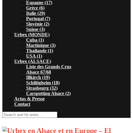
Espagne (17)
Grèce (6)
Italie (29)
Portugal (7)
Slovénie (2)
Suisse (3)
Urbex (MONDE)
Cuba (1)
Martinique (3)
Thaïlande (1)
USA (1)
Urbex (ALSACE)
Liste des Grands Crus
Alsace 67/68
Illkirch (19)
Schiltigheim (18)
Strasbourg (32)
Carspotting Alsace (2)
Actus & Presse
Contact