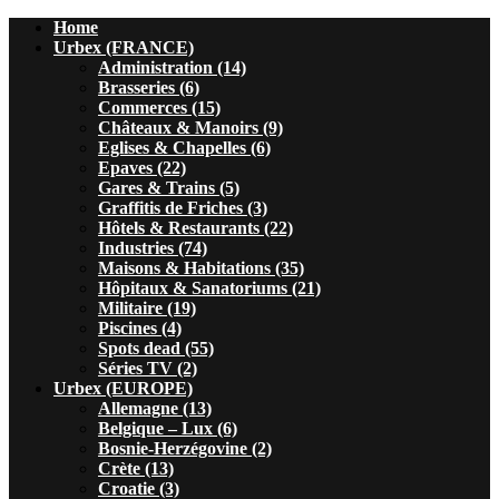
Home
Urbex (FRANCE)
Administration (14)
Brasseries (6)
Commerces (15)
Châteaux & Manoirs (9)
Eglises & Chapelles (6)
Epaves (22)
Gares & Trains (5)
Graffitis de Friches (3)
Hôtels & Restaurants (22)
Industries (74)
Maisons & Habitations (35)
Hôpitaux & Sanatoriums (21)
Militaire (19)
Piscines (4)
Spots dead (55)
Séries TV (2)
Urbex (EUROPE)
Allemagne (13)
Belgique – Lux (6)
Bosnie-Herzégovine (2)
Crète (13)
Croatie (3)