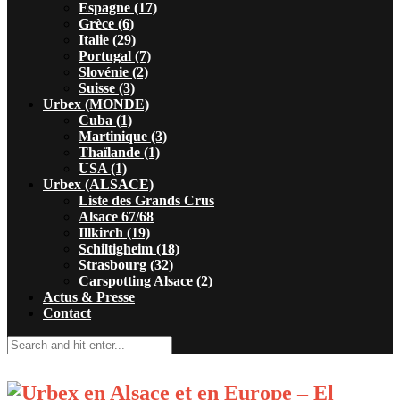
Espagne (17)
Grèce (6)
Italie (29)
Portugal (7)
Slovénie (2)
Suisse (3)
Urbex (MONDE)
Cuba (1)
Martinique (3)
Thaïlande (1)
USA (1)
Urbex (ALSACE)
Liste des Grands Crus
Alsace 67/68
Illkirch (19)
Schiltigheim (18)
Strasbourg (32)
Carspotting Alsace (2)
Actus & Presse
Contact