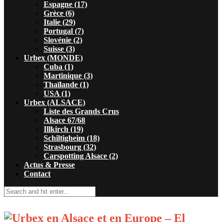
Espagne (17)
Grèce (6)
Italie (29)
Portugal (7)
Slovénie (2)
Suisse (3)
Urbex (MONDE)
Cuba (1)
Martinique (3)
Thaïlande (1)
USA (1)
Urbex (ALSACE)
Liste des Grands Crus
Alsace 67/68
Illkirch (19)
Schiltigheim (18)
Strasbourg (32)
Carspotting Alsace (2)
Actus & Presse
Contact