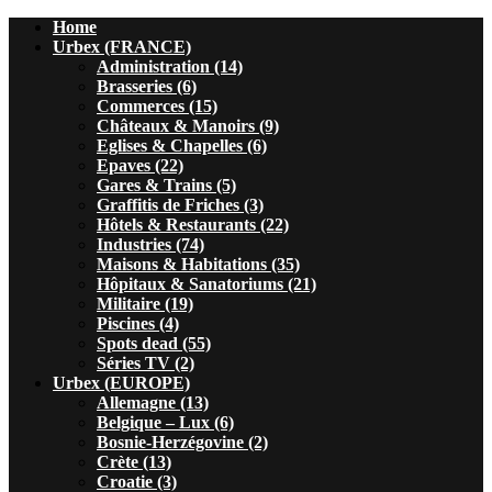
Home
Urbex (FRANCE)
Administration (14)
Brasseries (6)
Commerces (15)
Châteaux & Manoirs (9)
Eglises & Chapelles (6)
Epaves (22)
Gares & Trains (5)
Graffitis de Friches (3)
Hôtels & Restaurants (22)
Industries (74)
Maisons & Habitations (35)
Hôpitaux & Sanatoriums (21)
Militaire (19)
Piscines (4)
Spots dead (55)
Séries TV (2)
Urbex (EUROPE)
Allemagne (13)
Belgique – Lux (6)
Bosnie-Herzégovine (2)
Crète (13)
Croatie (3)