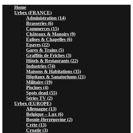
Home
Urbex (FRANCE)
Administration (14)
Brasseries (6)
Commerces (15)
Châteaux & Manoirs (9)
Eglises & Chapelles (6)
Epaves (22)
Gares & Trains (5)
Graffitis de Friches (3)
Hôtels & Restaurants (22)
Industries (74)
Maisons & Habitations (35)
Hôpitaux & Sanatoriums (21)
Militaire (19)
Piscines (4)
Spots dead (55)
Séries TV (2)
Urbex (EUROPE)
Allemagne (13)
Belgique – Lux (6)
Bosnie-Herzégovine (2)
Crète (13)
Croatie (3)