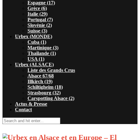
Espagne (17)
Grèce (6)
Italie (29)
Portugal (7)
Slovénie (2)
Suisse (3)
Urbex (MONDE)
Cuba (1)
Martinique (3)
Thaïlande (1)
USA (1)
Urbex (ALSACE)
Liste des Grands Crus
Alsace 67/68
Illkirch (19)
Schiltigheim (18)
Strasbourg (32)
Carspotting Alsace (2)
Actus & Presse
Contact