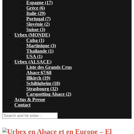
Espagne (17)
Grèce (6)
Italie (29)
Portugal (7)
Slovénie (2)
Suisse (3)
Urbex (MONDE)
Cuba (1)
Martinique (3)
Thaïlande (1)
USA (1)
Urbex (ALSACE)
Liste des Grands Crus
Alsace 67/68
Illkirch (19)
Schiltigheim (18)
Strasbourg (32)
Carspotting Alsace (2)
Actus & Presse
Contact