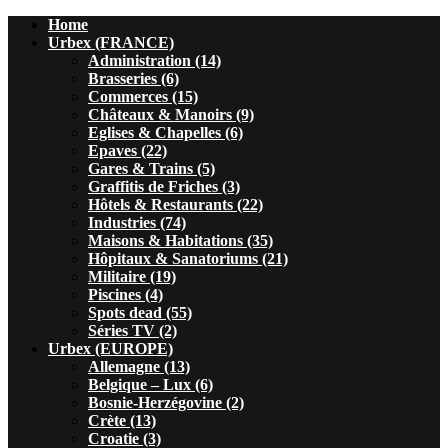
Home
Urbex (FRANCE)
Administration (14)
Brasseries (6)
Commerces (15)
Châteaux & Manoirs (9)
Eglises & Chapelles (6)
Epaves (22)
Gares & Trains (5)
Graffitis de Friches (3)
Hôtels & Restaurants (22)
Industries (74)
Maisons & Habitations (35)
Hôpitaux & Sanatoriums (21)
Militaire (19)
Piscines (4)
Spots dead (55)
Séries TV (2)
Urbex (EUROPE)
Allemagne (13)
Belgique – Lux (6)
Bosnie-Herzégovine (2)
Crète (13)
Croatie (3)