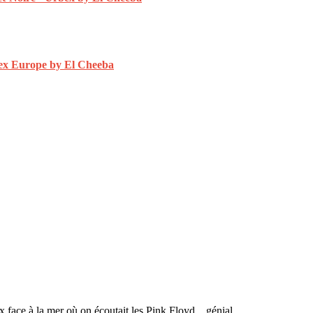
 face à la mer où on écoutait les Pink Floyd .. génial .