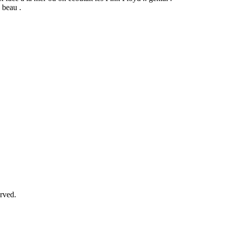
 beau .
rved.