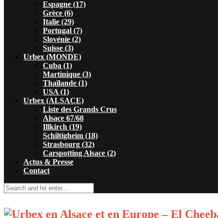
Espagne (17)
Grèce (6)
Italie (29)
Portugal (7)
Slovénie (2)
Suisse (3)
Urbex (MONDE)
Cuba (1)
Martinique (3)
Thaïlande (1)
USA (1)
Urbex (ALSACE)
Liste des Grands Crus
Alsace 67/68
Illkirch (19)
Schiltigheim (18)
Strasbourg (32)
Carspotting Alsace (2)
Actus & Presse
Contact