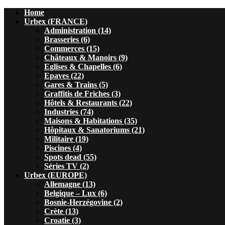
Home
Urbex (FRANCE)
Administration (14)
Brasseries (6)
Commerces (15)
Châteaux & Manoirs (9)
Eglises & Chapelles (6)
Epaves (22)
Gares & Trains (5)
Graffitis de Friches (3)
Hôtels & Restaurants (22)
Industries (74)
Maisons & Habitations (35)
Hôpitaux & Sanatoriums (21)
Militaire (19)
Piscines (4)
Spots dead (55)
Séries TV (2)
Urbex (EUROPE)
Allemagne (13)
Belgique – Lux (6)
Bosnie-Herzégovine (2)
Crète (13)
Croatie (3)