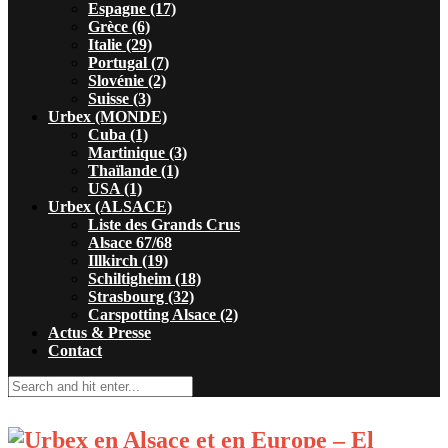
Espagne (17)
Grèce (6)
Italie (29)
Portugal (7)
Slovénie (2)
Suisse (3)
Urbex (MONDE)
Cuba (1)
Martinique (3)
Thaïlande (1)
USA (1)
Urbex (ALSACE)
Liste des Grands Crus
Alsace 67/68
Illkirch (19)
Schiltigheim (18)
Strasbourg (32)
Carspotting Alsace (2)
Actus & Presse
Contact