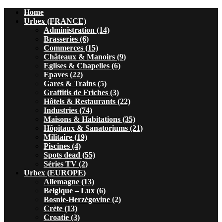
Home
Urbex (FRANCE)
Administration (14)
Brasseries (6)
Commerces (15)
Châteaux & Manoirs (9)
Eglises & Chapelles (6)
Epaves (22)
Gares & Trains (5)
Graffitis de Friches (3)
Hôtels & Restaurants (22)
Industries (74)
Maisons & Habitations (35)
Hôpitaux & Sanatoriums (21)
Militaire (19)
Piscines (4)
Spots dead (55)
Séries TV (2)
Urbex (EUROPE)
Allemagne (13)
Belgique – Lux (6)
Bosnie-Herzégovine (2)
Crète (13)
Croatie (3)