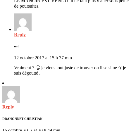
LE MANOIR EST VENDU. Il ne faut plus y aller sous peine
de poursuites.
Reply
nad
12 octobre 2017 at 15 h 37 min
Vraiment ? 🙁 je viens tout juste de trouver ou il se situe :'( je
suis dégoutté ..
Reply
DRAHONNET CHRISTIAN
16 octobre 2017 at 20 h 49 min