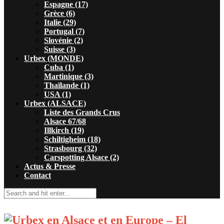
Espagne (17)
Grèce (6)
Italie (29)
Portugal (7)
Slovénie (2)
Suisse (3)
Urbex (MONDE)
Cuba (1)
Martinique (3)
Thaïlande (1)
USA (1)
Urbex (ALSACE)
Liste des Grands Crus
Alsace 67/68
Illkirch (19)
Schiltigheim (18)
Strasbourg (32)
Carspotting Alsace (2)
Actus & Presse
Contact