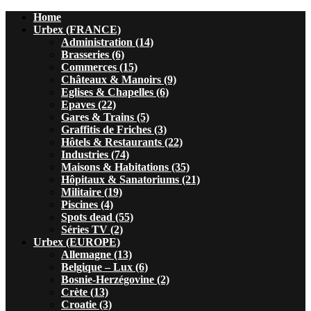
Home
Urbex (FRANCE)
Administration (14)
Brasseries (6)
Commerces (15)
Châteaux & Manoirs (9)
Eglises & Chapelles (6)
Epaves (22)
Gares & Trains (5)
Graffitis de Friches (3)
Hôtels & Restaurants (22)
Industries (74)
Maisons & Habitations (35)
Hôpitaux & Sanatoriums (21)
Militaire (19)
Piscines (4)
Spots dead (55)
Séries TV (2)
Urbex (EUROPE)
Allemagne (13)
Belgique – Lux (6)
Bosnie-Herzégovine (2)
Crète (13)
Croatie (3)