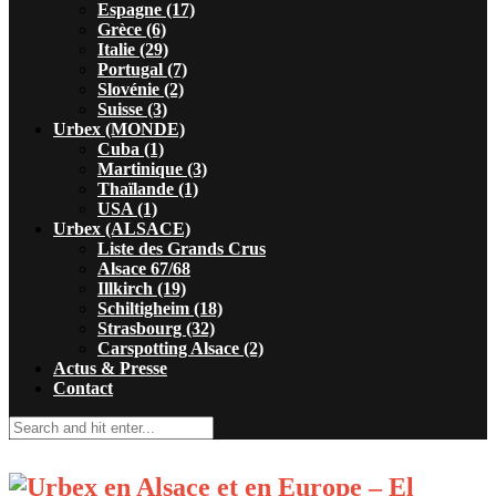
Espagne (17)
Grèce (6)
Italie (29)
Portugal (7)
Slovénie (2)
Suisse (3)
Urbex (MONDE)
Cuba (1)
Martinique (3)
Thaïlande (1)
USA (1)
Urbex (ALSACE)
Liste des Grands Crus
Alsace 67/68
Illkirch (19)
Schiltigheim (18)
Strasbourg (32)
Carspotting Alsace (2)
Actus & Presse
Contact