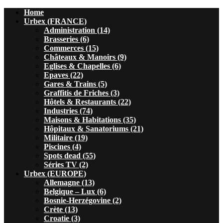
Home
Urbex (FRANCE)
Administration (14)
Brasseries (6)
Commerces (15)
Châteaux & Manoirs (9)
Eglises & Chapelles (6)
Epaves (22)
Gares & Trains (5)
Graffitis de Friches (3)
Hôtels & Restaurants (22)
Industries (74)
Maisons & Habitations (35)
Hôpitaux & Sanatoriums (21)
Militaire (19)
Piscines (4)
Spots dead (55)
Séries TV (2)
Urbex (EUROPE)
Allemagne (13)
Belgique – Lux (6)
Bosnie-Herzégovine (2)
Crète (13)
Croatie (3)