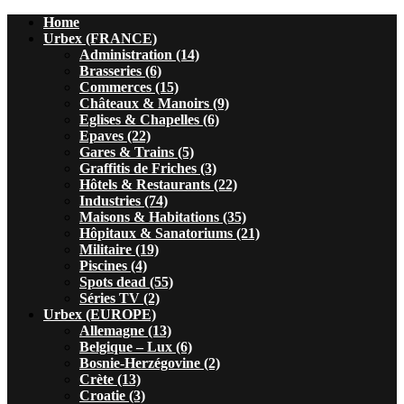
Home
Urbex (FRANCE)
Administration (14)
Brasseries (6)
Commerces (15)
Châteaux & Manoirs (9)
Eglises & Chapelles (6)
Epaves (22)
Gares & Trains (5)
Graffitis de Friches (3)
Hôtels & Restaurants (22)
Industries (74)
Maisons & Habitations (35)
Hôpitaux & Sanatoriums (21)
Militaire (19)
Piscines (4)
Spots dead (55)
Séries TV (2)
Urbex (EUROPE)
Allemagne (13)
Belgique – Lux (6)
Bosnie-Herzégovine (2)
Crète (13)
Croatie (3)