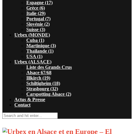
Espagne (17)
Grèce (6)
Italie (29)
Portugal (7)
Slovénie (2)
Suisse (3)
Urbex (MONDE)
Cuba (1)
Martinique (3)
Thaïlande (1)
USA (1)
Urbex (ALSACE)
Liste des Grands Crus
Alsace 67/68
Illkirch (19)
Schiltigheim (18)
Strasbourg (32)
Carspotting Alsace (2)
Actus & Presse
Contact