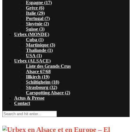
Espagne (17)
Grèce (6)
Italie (29)
Portugal (7)
Slovénie (2)
Suisse (3)
Urbex (MONDE)
Cuba (1)
Martinique (3)
Thaïlande (1)
USA (1)
Urbex (ALSACE)
Liste des Grands Crus
Alsace 67/68
Illkirch (19)
Schiltigheim (18)
Strasbourg (32)
Carspotting Alsace (2)
Actus & Presse
Contact