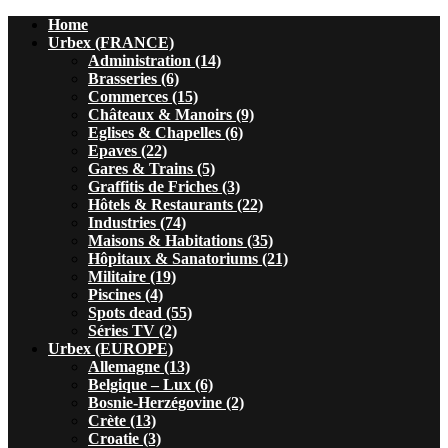
Home
Urbex (FRANCE)
Administration (14)
Brasseries (6)
Commerces (15)
Châteaux & Manoirs (9)
Eglises & Chapelles (6)
Epaves (22)
Gares & Trains (5)
Graffitis de Friches (3)
Hôtels & Restaurants (22)
Industries (74)
Maisons & Habitations (35)
Hôpitaux & Sanatoriums (21)
Militaire (19)
Piscines (4)
Spots dead (55)
Séries TV (2)
Urbex (EUROPE)
Allemagne (13)
Belgique – Lux (6)
Bosnie-Herzégovine (2)
Crète (13)
Croatie (3)