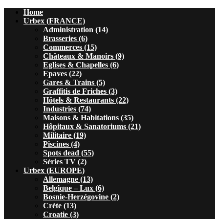
Home
Urbex (FRANCE)
Administration (14)
Brasseries (6)
Commerces (15)
Châteaux & Manoirs (9)
Eglises & Chapelles (6)
Epaves (22)
Gares & Trains (5)
Graffitis de Friches (3)
Hôtels & Restaurants (22)
Industries (74)
Maisons & Habitations (35)
Hôpitaux & Sanatoriums (21)
Militaire (19)
Piscines (4)
Spots dead (55)
Séries TV (2)
Urbex (EUROPE)
Allemagne (13)
Belgique – Lux (6)
Bosnie-Herzégovine (2)
Crète (13)
Croatie (3)