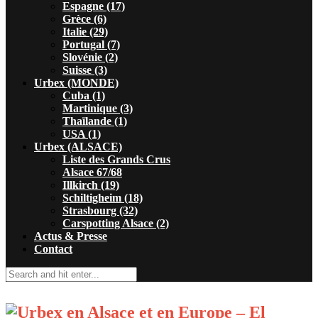
Espagne (17)
Grèce (6)
Italie (29)
Portugal (7)
Slovénie (2)
Suisse (3)
Urbex (MONDE)
Cuba (1)
Martinique (3)
Thaïlande (1)
USA (1)
Urbex (ALSACE)
Liste des Grands Crus
Alsace 67/68
Illkirch (19)
Schiltigheim (18)
Strasbourg (32)
Carspotting Alsace (2)
Actus & Presse
Contact