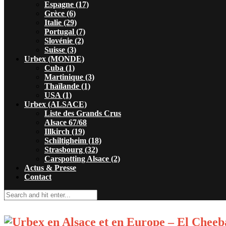
Espagne (17)
Grèce (6)
Italie (29)
Portugal (7)
Slovénie (2)
Suisse (3)
Urbex (MONDE)
Cuba (1)
Martinique (3)
Thaïlande (1)
USA (1)
Urbex (ALSACE)
Liste des Grands Crus
Alsace 67/68
Illkirch (19)
Schiltigheim (18)
Strasbourg (32)
Carspotting Alsace (2)
Actus & Presse
Contact