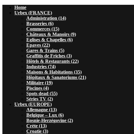
Home
Urbex (FRANCE)
Administration (14)
Brasseries (6)
Commerces (15)
Châteaux & Manoirs (9)
Eglises & Chapelles (6)
Epaves (22)
Gares & Trains (5)
Graffitis de Friches (3)
Hôtels & Restaurants (22)
Industries (74)
Maisons & Habitations (35)
Hôpitaux & Sanatoriums (21)
Militaire (19)
Piscines (4)
Spots dead (55)
Séries TV (2)
Urbex (EUROPE)
Allemagne (13)
Belgique – Lux (6)
Bosnie-Herzégovine (2)
Crète (13)
Croatie (3)