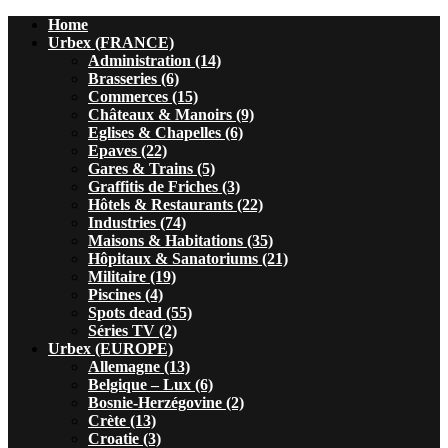
Home
Urbex (FRANCE)
Administration (14)
Brasseries (6)
Commerces (15)
Châteaux & Manoirs (9)
Eglises & Chapelles (6)
Epaves (22)
Gares & Trains (5)
Graffitis de Friches (3)
Hôtels & Restaurants (22)
Industries (74)
Maisons & Habitations (35)
Hôpitaux & Sanatoriums (21)
Militaire (19)
Piscines (4)
Spots dead (55)
Séries TV (2)
Urbex (EUROPE)
Allemagne (13)
Belgique – Lux (6)
Bosnie-Herzégovine (2)
Crète (13)
Croatie (3)