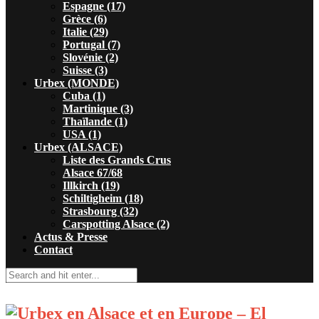
Espagne (17)
Grèce (6)
Italie (29)
Portugal (7)
Slovénie (2)
Suisse (3)
Urbex (MONDE)
Cuba (1)
Martinique (3)
Thaïlande (1)
USA (1)
Urbex (ALSACE)
Liste des Grands Crus
Alsace 67/68
Illkirch (19)
Schiltigheim (18)
Strasbourg (32)
Carspotting Alsace (2)
Actus & Presse
Contact